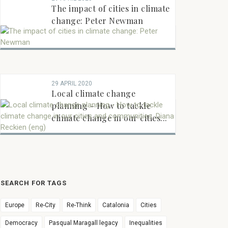
The impact of cities in climate
change: Peter Newman
29 APRIL 2020
Local climate change
planning - How to tackle
climate change in our cities...
SEARCH FOR TAGS
Europe
Re-City
Re-Think
Catalonia
Cities
Democracy
Pasqual Maragall legacy
Inequalities