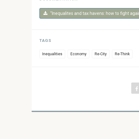
"Inequalites and tax havens: how to fight again
TAGS
Inequalities
Economy
Re-City
Re-Think