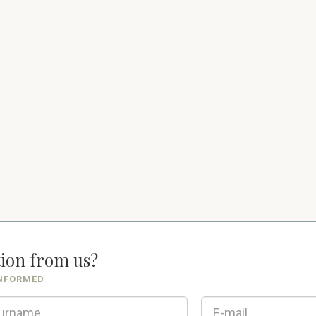
tion from us?
INFORMED