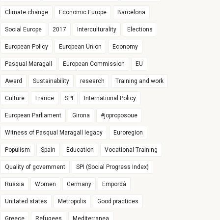
Climate change
Economic Europe
Barcelona
Social Europe
2017
Interculturality
Elections
European Policy
European Union
Economy
Pasqual Maragall
European Commission
EU
Award
Sustainability
research
Training and work
Culture
France
SPI
International Policy
European Parliament
Girona
#joproposoue
Witness of Pasqual Maragall legacy
Euroregion
Populism
Spain
Education
Vocational Training
Quality of government
SPI (Social Progress Index)
Russia
Women
Germany
Empordà
Unitated states
Metropolis
Good practices
Greece
Refugees
Mediterranea