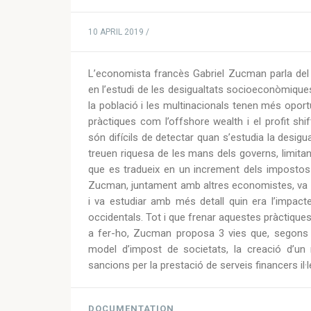
10 APRIL 2019 /
L’economista francès Gabriel Zucman parla del p
en l’estudi de les desigualtats socioeconòmiques.
la població i les multinacionals tenen més oportu
pràctiques com l’offshore wealth i el profit sh
són difícils de detectar quan s’estudia la desigua
treuen riquesa de les mans dels governs, limitant 
que es tradueix en un increment dels impostos 
Zucman, juntament amb altres economistes, va i
i va estudiar amb més detall quin era l’impacte 
occidentals. Tot i que frenar aquestes pràctiques
a fer-ho, Zucman proposa 3 vies que, segons ell
model d’impost de societats, la creació d’un re
sancions per la prestació de serveis financers il·l
DOCUMENTATION