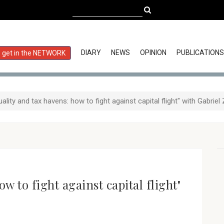
DIARY
NEWS
OPINION
PUBLICATIONS
get in the NETWORK
uality and tax havens: how to fight against capital flight" with Gabri
w to fight against capital flight"