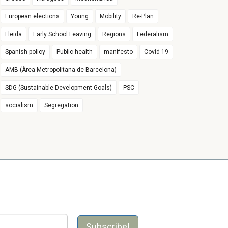
European elections
Young
Mobility
Re-Plan
Lleida
Early School Leaving
Regions
Federalism
Spanish policy
Public health
manifesto
Covid-19
AMB (Àrea Metropolitana de Barcelona)
SDG (Sustainable Development Goals)
PSC
socialism
Segregation
Subscribe!