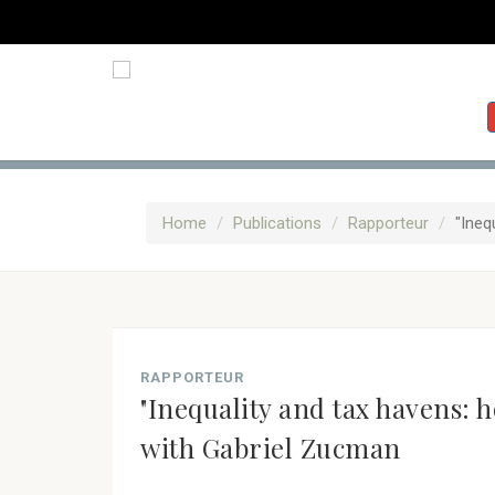
Home
Publications
Rapporteur
"Ineq
RAPPORTEUR
"Inequality and tax havens: ho
with Gabriel Zucman