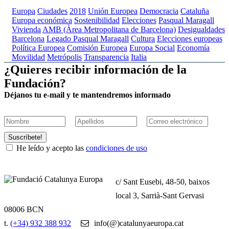
Europa
Ciudades
2018
Unión Europea
Democracia
Cataluña
Europa económica
Sostenibilidad
Elecciones
Pasqual Maragall
Vivienda
AMB (Àrea Metropolitana de Barcelona)
Desigualdades
Barcelona
Legado Pasqual Maragall
Cultura
Elecciones europeas
Política Europea
Comisión Europea
Europa Social
Economía
Movilidad
Metrópolis
Transparencia
Italia
¿Quieres recibir información de la
Fundación?
Déjanos tu e-mail y te mantendremos informado
Suscríbete!
He leído y acepto las
condiciones de uso
c/ Sant Eusebi, 48-50, baixos
local 3, Sarrià-Sant Gervasi
08006 BCN
t.
(+34) 932 388 932
info(@)catalunyaeuropa.cat