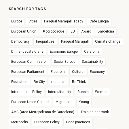
SEARCH FOR TAGS
Europe
Cities
Pasqual Maragall legacy
Cafè Europa
European Union
#joproposoue
EU
Award
Barcelona
Democracy
Inequalities
Pasqual Maragall
Climate change
Dinner-debate Claris
Economic Europe
Catalonia
European Commission
Social Europe
Sustainability
European Parliament
Elections
Culture
Economy
Education
Re-City
research
Re-Think
International Policy
Interculturality
Russia
Women
European Union Council
Migrations
Young
AMB (Àrea Metropolitana de Barcelona)
Training and work
Metropolis
European Policy
Good practices