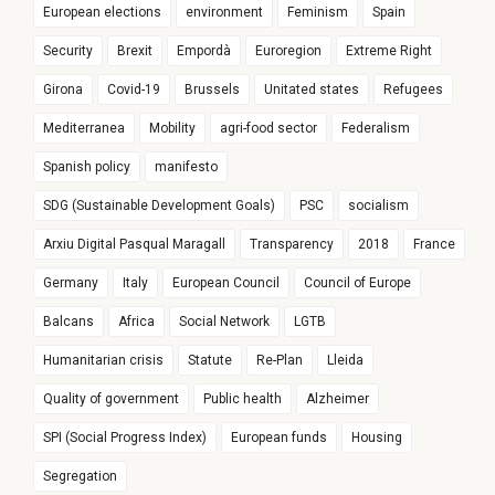
European elections
environment
Feminism
Spain
Security
Brexit
Empordà
Euroregion
Extreme Right
Girona
Covid-19
Brussels
Unitated states
Refugees
Mediterranea
Mobility
agri-food sector
Federalism
Spanish policy
manifesto
SDG (Sustainable Development Goals)
PSC
socialism
Arxiu Digital Pasqual Maragall
Transparency
2018
France
Germany
Italy
European Council
Council of Europe
Balcans
Africa
Social Network
LGTB
Humanitarian crisis
Statute
Re-Plan
Lleida
Quality of government
Public health
Alzheimer
SPI (Social Progress Index)
European funds
Housing
Segregation