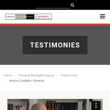
CATALÀ
CASTELLANO
ENGLISH
TESTIMONIES
Home
Pasqual Maragall Legacy
Testimonies
Antoni Castells i Oliveres