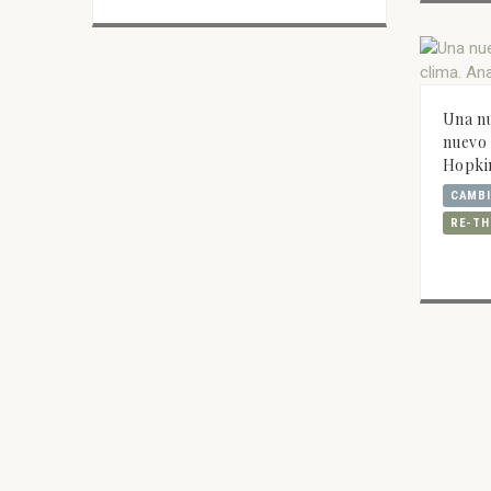
Una nu
nuevo 
Hopki
CAMBI
RE-TH