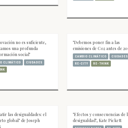
novación no es suficiente,
"Debemos poner fin a las
itamos una profunda
emisiones de C02 antes de 20
ormación social"
CAMBIO CLIMÁTICO
CIUDADES
O CLIMÁTICO
CIUDADES
RE-CITY
RE-THINK
INK
tir las desigualdades: el
"Efectos y consecuencias de 
eto global" de Joseph
desigualdad", Kate Pickett
z