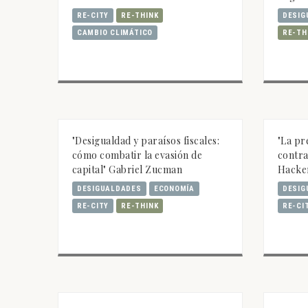
RE-CITY
RE-THINK
DESIG
CAMBIO CLIMÁTICO
RE-TH
"Desigualdad y paraísos fiscales:
"La pr
cómo combatir la evasión de
contra
capital" Gabriel Zucman
Hacke
DESIGUALDADES
ECONOMÍA
DESIG
RE-CITY
RE-THINK
RE-CI