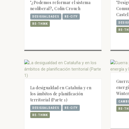
"¿Podemos reformar el sistema
"Desig
neoliberal?, Colin Crouch
Comuni
Castel
DESIGUALDADES
RE-CITY
DESIG
RE-THINK
RE-TH
Guerra
energía
La desigualdad en Cataluña y en
Winte
los ámbitos de planificación
territorial (Parte 1)
CAMBI
DESIGUALDADES
RE-CITY
RE-TH
RE-THINK