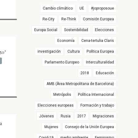
Cambio climático
UE
#joproposoue
Re-City
Re-Think
Comisión Europea
Europa Social
Sostenibilidad
Elecciones
Economía
Cena-tertulia Claris
50"
investigación
Cultura
Política Europea
Parlamento Europeo
Interculturalidad
2018
Educación
AMB (Àrea Metropolitana de Barcelona)
Metrópolis
Política Internacional
Elecciones europeas
Formación y trabajo
Jóvenes
Rusia
2017
Migraciones
la
Mujeres
Consejo de la Unión Europea
Covid-19
medio ambiente
Feminismo