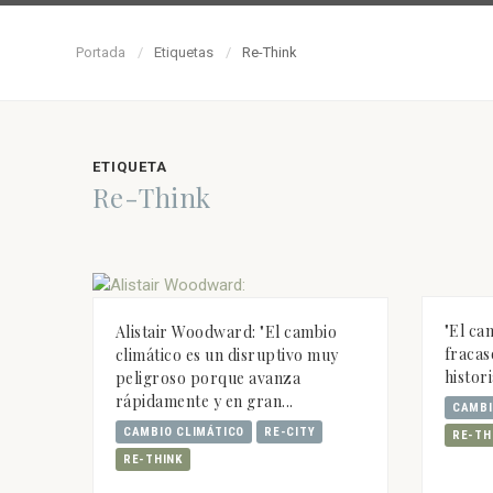
Portada
Etiquetas
Re-Think
ETIQUETA
Re-Think
"El ca
Alistair Woodward: "El cambio
fracas
climático es un disruptivo muy
histor
peligroso porque avanza
rápidamente y en gran...
CAMBI
CAMBIO CLIMÁTICO
RE-CITY
RE-TH
RE-THINK