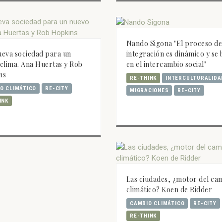
Nando Sigona "El proceso d
eva sociedad para un
integración es dinámico y se 
clima. Ana Huertas y Rob
en el intercambio social"
ns
RE-THINK
INTERCULTURALIDA
O CLIMÁTICO
RE-CITY
MIGRACIONES
RE-CITY
INK
Las ciudades, ¿motor del ca
climático? Koen de Ridder
CAMBIO CLIMÁTICO
RE-CITY
RE-THINK