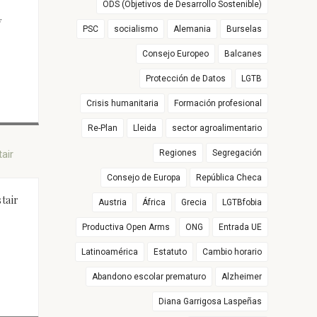
ODS (Objetivos de Desarrollo Sostenible)
y
PSC
socialismo
Alemania
Burselas
Consejo Europeo
Balcanes
Protección de Datos
LGTB
Crisis humanitaria
Formación profesional
Re-Plan
Lleida
sector agroalimentario
Regiones
Segregación
Consejo de Europa
República Checa
stair
Austria
África
Grecia
LGTBfobia
Productiva Open Arms
ONG
Entrada UE
Latinoamérica
Estatuto
Cambio horario
Abandono escolar prematuro
Alzheimer
Diana Garrigosa Laspeñas