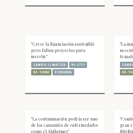
"Crece la financiación sostenible
"La in
pero faltan proyectos para
neces
invertir"
transf
CAMBIO CLIMÁTICO
RE-CITY
CAMBI
RE-THINK
ECONOMÍA
RE-TH
"La contaminación podría ser uno
"Comba
de los causantes de enfermedades
gran r
como el Alzheimer"
Stiglit