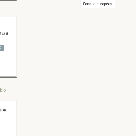
Fondos europeos
e
basa
D
mbio