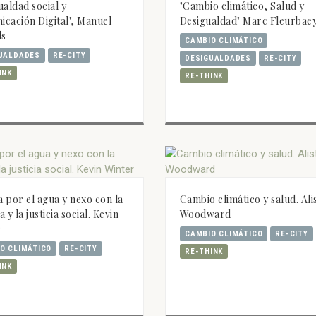
ualdad social y
"Cambio climático, Salud y
cación Digital", Manuel
Desigualdad" Marc Fleurbae
ls
CAMBIO CLIMÁTICO
UALDADES
RE-CITY
DESIGUALDADES
RE-CITY
INK
RE-THINK
 por el agua y nexo con la
Cambio climático y salud. Ali
 y la justicia social. Kevin
Woodward
r
CAMBIO CLIMÁTICO
RE-CITY
O CLIMÁTICO
RE-CITY
RE-THINK
INK