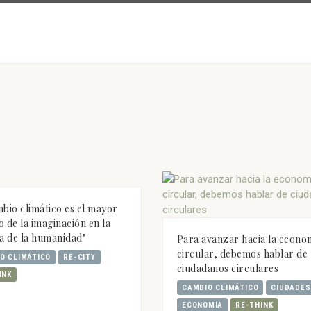
mbio climático es el mayor
o de la imaginación en la
ia de la humanidad"
Para avanzar hacia la econo
circular, debemos hablar de
O CLIMÁTICO
RE-CITY
ciudadanos circulares
INK
CAMBIO CLIMÁTICO
CIUDADES
ECONOMÍA
RE-THINK