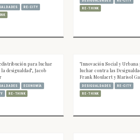
DESIGUALDADES
RE-CITY
UALDADES
RE-CITY
RE-THINK
INK
edistribución para luchar
"Innovación Social y Urbana
 la desigualdad", Jacob
luchar contra las Desigualda
r
Frank Moulaert y Marisol Ga
UALDADES
ECONOMÍA
DESIGUALDADES
RE-CITY
TY
RE-THINK
RE-THINK