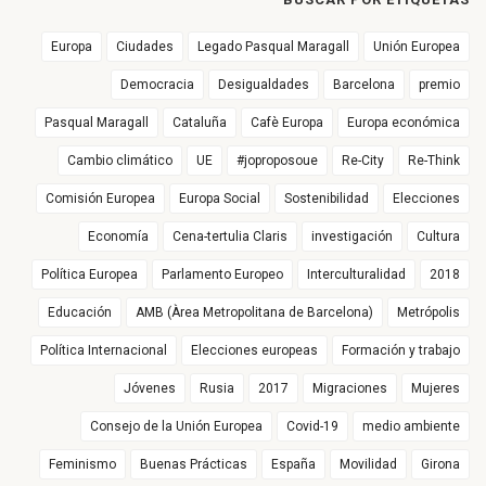
Europa
Ciudades
Legado Pasqual Maragall
Unión Europea
Democracia
Desigualdades
Barcelona
premio
Pasqual Maragall
Cataluña
Cafè Europa
Europa económica
Cambio climático
UE
#joproposoue
Re-City
Re-Think
Comisión Europea
Europa Social
Sostenibilidad
Elecciones
Economía
Cena-tertulia Claris
investigación
Cultura
Política Europea
Parlamento Europeo
Interculturalidad
2018
Educación
AMB (Àrea Metropolitana de Barcelona)
Metrópolis
Política Internacional
Elecciones europeas
Formación y trabajo
Jóvenes
Rusia
2017
Migraciones
Mujeres
Consejo de la Unión Europea
Covid-19
medio ambiente
Feminismo
Buenas Prácticas
España
Movilidad
Girona