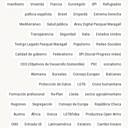
manifiesto
Vivienda
Francia
Euroregión
SPI
Refugiados
política española
Brexit
Empordà
Extrema Derecha
Mediterráneo
Salud pública
Arxiu Digital Pasqual Maragall
Transparencia
Seguridad
Italia
Estados Unidos
Testigo Legado Pasqual Maragall
Populismo
Redes Sociales
Calidad de gobierno
Federalismo
SPI (Social Progress Index)
ODS (Objetivos de Desarrollo Sostenible)
PSC
socialismo
Alemania
Burselas
Consejo Europeo
Balcanes
Protección de Datos
LGTB
Crisis humanitaria
Formación profesional
Re-Plan
Lleida
sector agroalimentario
Regiones
Segregación
Consejo de Europa
República Checa
Austria
África
Grecia
LGTBfobia
Productiva Open Arms
ONG
Entrada UE
Latinoamérica
Estatuto
Cambio horario