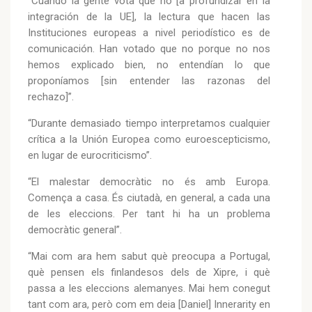
“Cuando la gente vota que no [a profundizar en la
integración de la UE], la lectura que hacen las
Instituciones europeas a nivel periodístico es de
comunicación. Han votado que no porque no nos
hemos explicado bien, no entendían lo que
proponíamos [sin entender las razonas del
rechazo]”.
“Durante demasiado tiempo interpretamos cualquier
crítica a la Unión Europea como euroescepticismo,
en lugar de eurocriticismo”.
“El malestar democràtic no és amb Europa.
Comença a casa. És ciutadà, en general, a cada una
de les eleccions. Per tant hi ha un problema
democràtic general”.
“Mai com ara hem sabut què preocupa a Portugal,
què pensen els finlandesos dels de Xipre, i què
passa a les eleccions alemanyes. Mai hem conegut
tant com ara, però com em deia [Daniel] Innerarity en