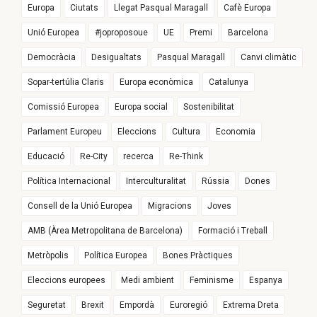
Europa
Ciutats
Llegat Pasqual Maragall
Cafè Europa
Unió Europea
#joproposoue
UE
Premi
Barcelona
Democràcia
Desigualtats
Pasqual Maragall
Canvi climàtic
Sopar-tertúlia Claris
Europa econòmica
Catalunya
Comissió Europea
Europa social
Sostenibilitat
Parlament Europeu
Eleccions
Cultura
Economia
Educació
Re-City
recerca
Re-Think
Política Internacional
Interculturalitat
Rússia
Dones
Consell de la Unió Europea
Migracions
Joves
AMB (Àrea Metropolitana de Barcelona)
Formació i Treball
Metròpolis
Política Europea
Bones Pràctiques
Eleccions europees
Medi ambient
Feminisme
Espanya
Seguretat
Brexit
Empordà
Euroregió
Extrema Dreta