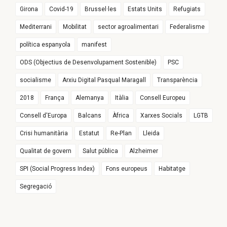
Girona
Covid-19
Brussel·les
Estats Units
Refugiats
Mediterrani
Mobilitat
sector agroalimentari
Federalisme
política espanyola
manifest
ODS (Objectius de Desenvolupament Sostenible)
PSC
socialisme
Arxiu Digital Pasqual Maragall
Transparència
2018
França
Alemanya
Itàlia
Consell Europeu
Consell d'Europa
Balcans
Àfrica
Xarxes Socials
LGTB
Crisi humanitària
Estatut
Re-Plan
Lleida
Qualitat de govern
Salut pública
Alzheimer
SPI (Social Progress Index)
Fons europeus
Habitatge
Segregació