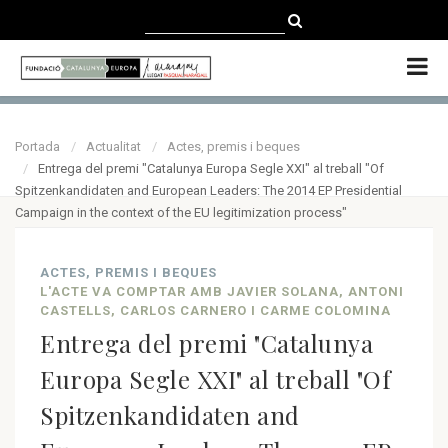
CATALÀ
CASTELLANO
ENGLISH
Portada
Actualitat
Actes, premis i beques
Entrega del premi "Catalunya Europa Segle XXI" al treball "Of
Spitzenkandidaten and European Leaders: The 2014 EP Presidential
Campaign in the context of the EU legitimization process"
ACTES, PREMIS I BEQUES
L'ACTE VA COMPTAR AMB JAVIER SOLANA, ANTONI
CASTELLS, CARLOS CARNERO I CARME COLOMINA
Entrega del premi "Catalunya
Europa Segle XXI" al treball "Of
Spitzenkandidaten and