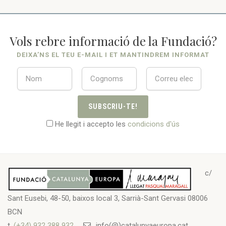
Vols rebre informació de la Fundació?
DEIXA’NS EL TEU E-MAIL I ET MANTINDREM INFORMAT
SUBSCRIU-TE!
He llegit i accepto les
condicions d'ús
c/
Sant Eusebi, 48-50, baixos local 3, Sarrià-Sant Gervasi 08006
BCN
t.
(+34) 932 388 932
info(@)catalunyaeuropa.cat