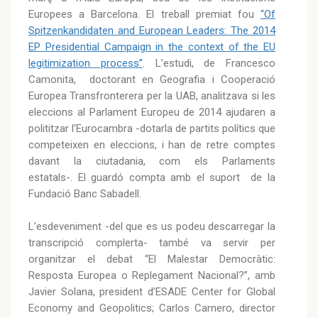
Europees a Barcelona. El treball premiat fou
“Of
Spitzenkandidaten and European Leaders: The 2014
EP Presidential Campaign in the context of the EU
legitimization process”
. L’estudi, de Francesco
Camonita, doctorant en Geografia i Cooperació
Europea Transfronterera per la UAB, analitzava si les
eleccions al Parlament Europeu de 2014 ajudaren a
polititzar l’Eurocambra -dotarla de partits polítics que
competeixen en eleccions, i han de retre comptes
davant la ciutadania, com els Parlaments
estatals-. El guardó compta amb el suport de la
Fundació Banc Sabadell.
L’esdeveniment -del que es us podeu descarregar la
transcripció complerta- també va servir per
organitzar el debat “El Malestar Democràtic:
Resposta Europea o Replegament Nacional?”, amb
Javier Solana, president d’ESADE Center for Global
Economy and Geopolitics; Carlos Carnero, director