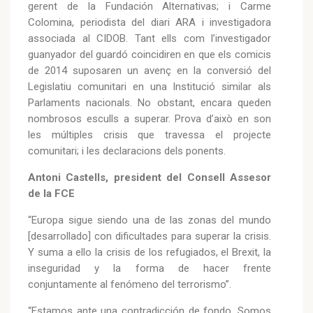
gerent de la Fundación Alternativas; i Carme
Colomina, periodista del diari ARA i investigadora
associada al CIDOB. Tant ells com l’investigador
guanyador del guardó coincidiren en que els comicis
de 2014 suposaren un avenç en la conversió del
Legislatiu comunitari en una Institució similar als
Parlaments nacionals. No obstant, encara queden
nombrosos esculls a superar. Prova d’això en son
les múltiples crisis que travessa el projecte
comunitari; i les declaracions dels ponents.
Antoni Castells, president del Consell Assesor
de la FCE
“Europa sigue siendo una de las zonas del mundo
[desarrollado] con dificultades para superar la crisis.
Y suma a ello la crisis de los refugiados, el Brexit, la
inseguridad y la forma de hacer frente
conjuntamente al fenómeno del terrorismo”.
“Estamos ante una contradicción de fondo. Somos