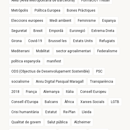
AMB (Àrea Metropolitana de Barcelona)
Formació i Treball
Metròpolis
Política Europea
Bones Pràctiques
Eleccions europees
Medi ambient
Feminisme
Espanya
Seguretat
Brexit
Empordà
Euroregió
Extrema Dreta
Girona
Covid-19
Brussel·les
Estats Units
Refugiats
Mediterrani
Mobilitat
sector agroalimentari
Federalisme
política espanyola
manifest
ODS (Objectius de Desenvolupament Sostenible)
PSC
socialisme
Arxiu Digital Pasqual Maragall
Transparència
2018
França
Alemanya
Itàlia
Consell Europeu
Consell d'Europa
Balcans
Àfrica
Xarxes Socials
LGTB
Crisi humanitària
Estatut
Re-Plan
Lleida
Qualitat de govern
Salut pública
Alzheimer