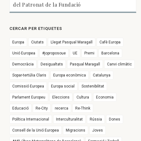
del Patronat de la Fundació
CERCAR PER ETIQUETES
Europa
Ciutats
Llegat Pasqual Maragall
Cafè Europa
Unió Europea
#joproposoue
UE
Premi
Barcelona
Democràcia
Desigualtats
Pasqual Maragall
Canvi climàtic
Sopar-tertúlia Claris
Europa econòmica
Catalunya
Comissió Europea
Europa social
Sostenibilitat
Parlament Europeu
Eleccions
Cultura
Economia
Educació
Re-City
recerca
Re-Think
Política Internacional
Interculturalitat
Rússia
Dones
Consell de la Unió Europea
Migracions
Joves