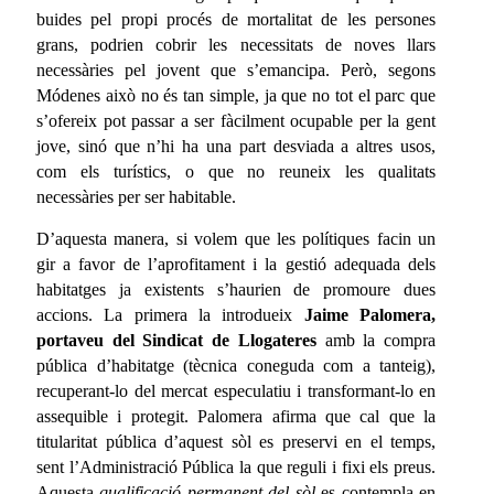
buides pel propi procés de mortalitat de les persones
grans, podrien cobrir les necessitats de noves llars
necessàries pel jovent que s’emancipa. Però, segons
Módenes això no és tan simple, ja que no tot el parc que
s’ofereix pot passar a ser fàcilment ocupable per la gent
jove, sinó que n’hi ha una part desviada a altres usos,
com els turístics, o que no reuneix les qualitats
necessàries per ser habitable.
D’aquesta manera, si volem que les polítiques facin un
gir a favor de l’aprofitament i la gestió adequada dels
habitatges ja existents s’haurien de promoure dues
accions. La primera la introdueix
Jaime Palomera,
portaveu del Sindicat de Llogateres
amb la compra
pública d’habitatge (tècnica coneguda com a tanteig),
recuperant-lo del mercat especulatiu i transformant-lo en
assequible i protegit. Palomera afirma que cal que la
titularitat pública d’aquest sòl es preservi en el temps,
sent l’Administració Pública la que reguli i fixi els preus.
Aquesta
qualificació permanent del sòl
es contempla en