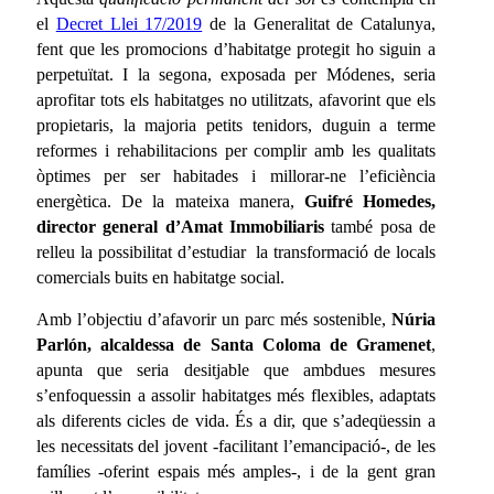
el
Decret Llei 17/2019
de la Generalitat de Catalunya,
fent que les promocions d’habitatge protegit ho siguin a
perpetuïtat. I la segona, exposada per Módenes, seria
aprofitar tots els habitatges no utilitzats, afavorint que els
propietaris, la majoria petits tenidors, duguin a terme
reformes i rehabilitacions per complir amb les qualitats
òptimes per ser habitades i millorar-ne l’eficiència
energètica. De la mateixa manera,
Guifré Homedes,
director general d’Amat Immobiliaris
també posa de
relleu la possibilitat d’estudiar la transformació de locals
comercials buits en habitatge social.
Amb l’objectiu d’afavorir un parc més sostenible,
Núria
Parlón, alcaldessa de Santa Coloma de Gramenet
,
apunta que seria desitjable que ambdues mesures
s’enfoquessin a assolir habitatges més flexibles, adaptats
als diferents cicles de vida. És a dir, que s’adeqüessin a
les necessitats del jovent -facilitant l’emancipació-, de les
famílies -oferint espais més amples-, i de la gent gran