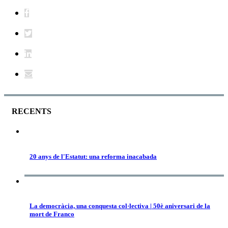
RECENTS
20 anys de l'Estatut: una reforma inacabada
La democràcia, una conquesta col·lectiva | 50è aniversari de la
mort de Franco