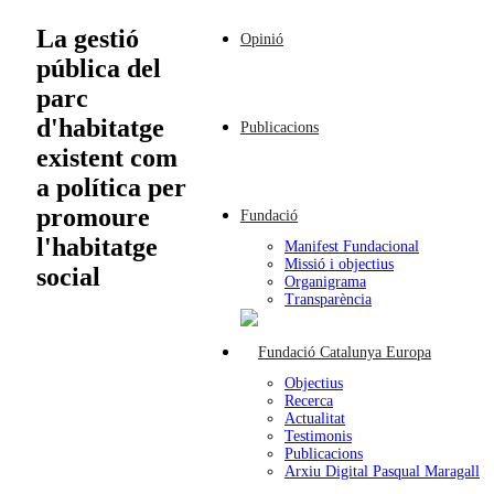
La gestió
Opinió
pública del
parc
d'habitatge
Publicacions
existent com
a política per
promoure
Fundació
l'habitatge
Manifest Fundacional
Missió i objectius
social
Organigrama
Transparència
Objectius
Recerca
Actualitat
Testimonis
Publicacions
Arxiu Digital Pasqual Maragall