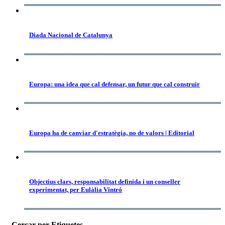
Diada Nacional de Catalunya
Europa: una idea que cal defensar, un futur que cal construir
Europa ha de canviar d'estratègia, no de valors | Editorial
Objectius clars, responsabilitat definida i un conseller
experimentat, per Eulàlia Vintró
Cercar per Etiquetes