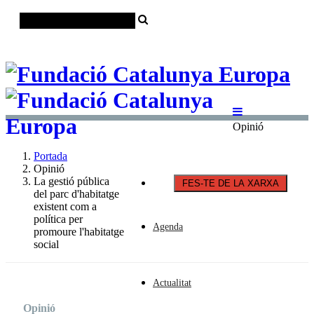
Català
Castellano
English
Opinió
Portada
Opinió
La gestió pública
FES-TE DE LA XARXA
del parc d'habitatge
existent com a
política per
Agenda
promoure l'habitatge
social
Actualitat
Opinió