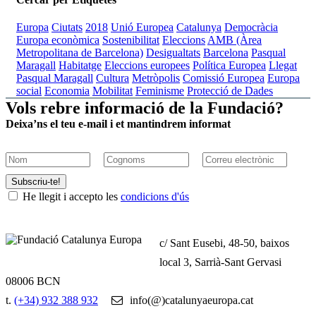
Europa
Ciutats
2018
Unió Europea
Catalunya
Democràcia
Europa econòmica
Sostenibilitat
Eleccions
AMB (Àrea
Metropolitana de Barcelona)
Desigualtats
Barcelona
Pasqual
Maragall
Habitatge
Eleccions europees
Política Europea
Llegat
Pasqual Maragall
Cultura
Metròpolis
Comissió Europea
Europa
social
Economia
Mobilitat
Feminisme
Protecció de Dades
Vols rebre informació de la Fundació?
Deixa’ns el teu e-mail i et mantindrem informat
Subscriu-te!
He llegit i accepto les
condicions d'ús
c/ Sant Eusebi, 48-50, baixos
local 3, Sarrià-Sant Gervasi
08006 BCN
t.
(+34) 932 388 932
info(@)catalunyaeuropa.cat