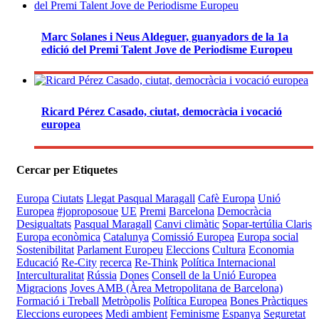
Marc Solanes i Neus Aldeguer, guanyadors de la 1a
edició del Premi Talent Jove de Periodisme Europeu
Ricard Pérez Casado, ciutat, democràcia i vocació
europea
Cercar per Etiquetes
Europa
Ciutats
Llegat Pasqual Maragall
Cafè Europa
Unió
Europea
#joproposoue
UE
Premi
Barcelona
Democràcia
Desigualtats
Pasqual Maragall
Canvi climàtic
Sopar-tertúlia Claris
Europa econòmica
Catalunya
Comissió Europea
Europa social
Sostenibilitat
Parlament Europeu
Eleccions
Cultura
Economia
Educació
Re-City
recerca
Re-Think
Política Internacional
Interculturalitat
Rússia
Dones
Consell de la Unió Europea
Migracions
Joves
AMB (Àrea Metropolitana de Barcelona)
Formació i Treball
Metròpolis
Política Europea
Bones Pràctiques
Eleccions europees
Medi ambient
Feminisme
Espanya
Seguretat