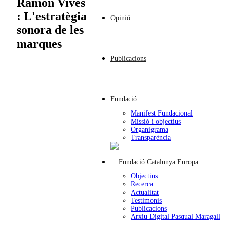
Ramon Vives
: L'estratègia
Opinió
sonora de les
marques
Publicacions
Fundació
Manifest Fundacional
Missió i objectius
Organigrama
Transparència
Objectius
Recerca
Actualitat
Testimonis
Publicacions
Arxiu Digital Pasqual Maragall