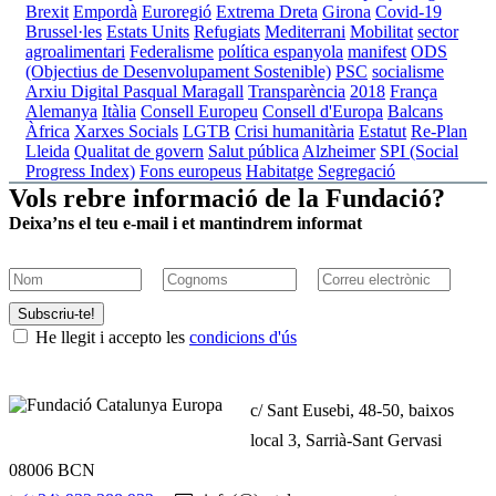
Brexit
Empordà
Euroregió
Extrema Dreta
Girona
Covid-19
Brussel·les
Estats Units
Refugiats
Mediterrani
Mobilitat
sector
agroalimentari
Federalisme
política espanyola
manifest
ODS
(Objectius de Desenvolupament Sostenible)
PSC
socialisme
Arxiu Digital Pasqual Maragall
Transparència
2018
França
Alemanya
Itàlia
Consell Europeu
Consell d'Europa
Balcans
Àfrica
Xarxes Socials
LGTB
Crisi humanitària
Estatut
Re-Plan
Lleida
Qualitat de govern
Salut pública
Alzheimer
SPI (Social
Progress Index)
Fons europeus
Habitatge
Segregació
Vols rebre informació de la Fundació?
Deixa’ns el teu e-mail i et mantindrem informat
Subscriu-te!
He llegit i accepto les
condicions d'ús
c/ Sant Eusebi, 48-50, baixos
local 3, Sarrià-Sant Gervasi
08006 BCN