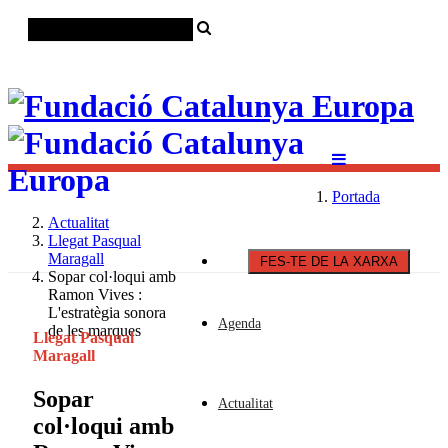
Català
Castellano
English
Portada
Actualitat
Llegat Pasqual
Maragall
FES-TE DE LA XARXA
Sopar col·loqui amb
Ramon Vives :
L'estratègia sonora
Agenda
de les marques
Llegat Pasqual
Maragall
Sopar
Actualitat
col·loqui amb