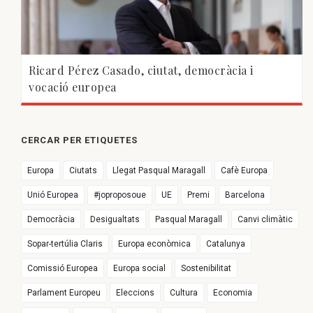
Ricard Pérez Casado, ciutat, democràcia i
vocació europea
CERCAR PER ETIQUETES
Europa
Ciutats
Llegat Pasqual Maragall
Cafè Europa
Unió Europea
#joproposoue
UE
Premi
Barcelona
Democràcia
Desigualtats
Pasqual Maragall
Canvi climàtic
Sopar-tertúlia Claris
Europa econòmica
Catalunya
Comissió Europea
Europa social
Sostenibilitat
Parlament Europeu
Eleccions
Cultura
Economia