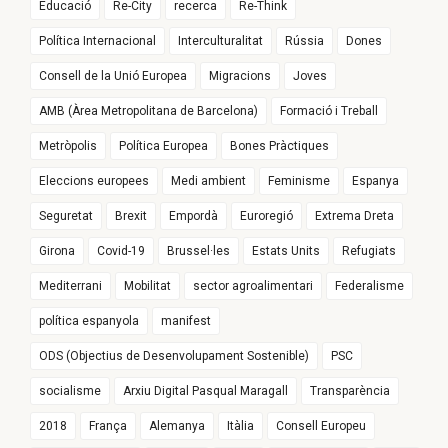
Educació
Re-City
recerca
Re-Think
Política Internacional
Interculturalitat
Rússia
Dones
Consell de la Unió Europea
Migracions
Joves
AMB (Àrea Metropolitana de Barcelona)
Formació i Treball
Metròpolis
Política Europea
Bones Pràctiques
Eleccions europees
Medi ambient
Feminisme
Espanya
Seguretat
Brexit
Empordà
Euroregió
Extrema Dreta
Girona
Covid-19
Brussel·les
Estats Units
Refugiats
Mediterrani
Mobilitat
sector agroalimentari
Federalisme
política espanyola
manifest
ODS (Objectius de Desenvolupament Sostenible)
PSC
socialisme
Arxiu Digital Pasqual Maragall
Transparència
2018
França
Alemanya
Itàlia
Consell Europeu