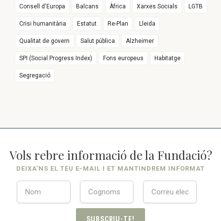
Consell d'Europa
Balcans
Àfrica
Xarxes Socials
LGTB
Crisi humanitària
Estatut
Re-Plan
Lleida
Qualitat de govern
Salut pública
Alzheimer
SPI (Social Progress Index)
Fons europeus
Habitatge
Segregació
Vols rebre informació de la Fundació?
DEIXA’NS EL TEU E-MAIL I ET MANTINDREM INFORMAT
SUBSCRIU-TE!