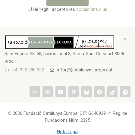
He llegit i accepto les
condicions d'ús
c/
Sant Eusebi, 48-50, baixos local 3, Sarrià-Sant Gervasi 08006
BCN
t.
(+34) 932 388 932
info(@)catalunyaeuropa.cat
© 2026 Fundació Catalunya Europa. CIF: G64693914. Reg. de
Fundacions Núm. 2395
Nota Legal