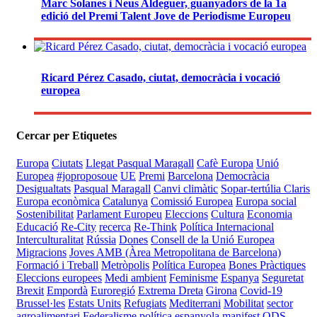
Marc Solanes i Neus Aldeguer, guanyadors de la 1a
edició del Premi Talent Jove de Periodisme Europeu
Ricard Pérez Casado, ciutat, democràcia i vocació
europea
Cercar per Etiquetes
Europa
Ciutats
Llegat Pasqual Maragall
Cafè Europa
Unió
Europea
#joproposoue
UE
Premi
Barcelona
Democràcia
Desigualtats
Pasqual Maragall
Canvi climàtic
Sopar-tertúlia Claris
Europa econòmica
Catalunya
Comissió Europea
Europa social
Sostenibilitat
Parlament Europeu
Eleccions
Cultura
Economia
Educació
Re-City
recerca
Re-Think
Política Internacional
Interculturalitat
Rússia
Dones
Consell de la Unió Europea
Migracions
Joves
AMB (Àrea Metropolitana de Barcelona)
Formació i Treball
Metròpolis
Política Europea
Bones Pràctiques
Eleccions europees
Medi ambient
Feminisme
Espanya
Seguretat
Brexit
Empordà
Euroregió
Extrema Dreta
Girona
Covid-19
Brussel·les
Estats Units
Refugiats
Mediterrani
Mobilitat
sector
agroalimentari
Federalisme
política espanyola
manifest
ODS