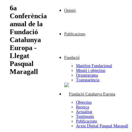
6a
Opinió
Conferència
anual de la
Fundació
Publicacions
Catalunya
Europa -
Llegat
Fundació
Pasqual
Manifest Fundacional
Maragall
Missió i objectius
Organigrama
Transparència
Objectius
Recerca
Actualitat
Testimonis
Publicacions
Arxiu Digital Pasqual Maragall