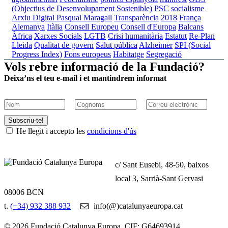
(Objectius de Desenvolupament Sostenible)
PSC
socialisme
Arxiu Digital Pasqual Maragall
Transparència
2018
França
Alemanya
Itàlia
Consell Europeu
Consell d'Europa
Balcans
Àfrica
Xarxes Socials
LGTB
Crisi humanitària
Estatut
Re-Plan
Lleida
Qualitat de govern
Salut pública
Alzheimer
SPI (Social
Progress Index)
Fons europeus
Habitatge
Segregació
Vols rebre informació de la Fundació?
Deixa’ns el teu e-mail i et mantindrem informat
Subscriu-te!
He llegit i accepto les
condicions d'ús
c/ Sant Eusebi, 48-50, baixos
local 3, Sarrià-Sant Gervasi
08006 BCN
t.
(+34) 932 388 932
info(@)catalunyaeuropa.cat
© 2026 Fundació Catalunya Europa. CIF: G64693914.