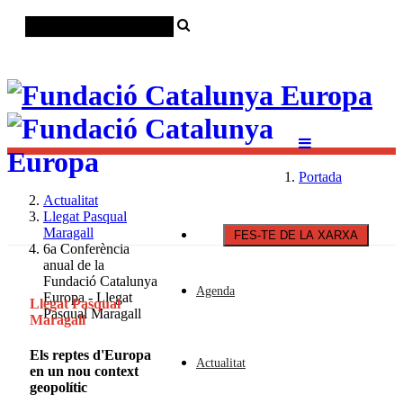
Català
Castellano
English
Portada
Actualitat
Llegat Pasqual
Maragall
FES-TE DE LA XARXA
6a Conferència
anual de la
Fundació Catalunya
Agenda
Europa - Llegat
Llegat Pasqual
Pasqual Maragall
Maragall
Els reptes d'Europa
Actualitat
en un nou context
geopolític