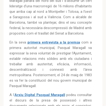
Maragall parlarà del nord del sud i d’assumir un cert
lideratge d’una macrorregió de 16 milions d’habitants
que arriba cap al nord a Montpeller i Tolosa, a l’oest
a Saragossa i al sud a València. Com a alcalde de
Barcelona, també va plantejar, dins el seu concepte
federal, la necessària descompressió de Madrid amb
propostes com el trasllat del Senat a Barcelona.
En la seva
primera entrevista a la premsa
com a
primera autoritat municipal, Pasqual Maragall va
expressar la seva voluntat de prestigiar l'Ajuntament,
establir relacions més sòlides amb els ciutadans i
treballar amb austeritat, eficàcia, informació,
descentralització i connexió amb l'àrea
metropolitana. Posteriorment, el 24 de maig de 1983
es va fer la constitució del nou govern municipal de
Pasqual Maragall.
A l'
Arxiu Digital Pasqual Maragall
podeu consultar
el discurs de la presa de possessió i altres
documents relacionats amb els inicis al consistori,