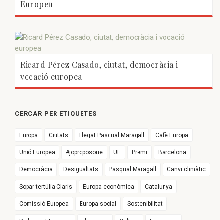
Europeu
Ricard Pérez Casado, ciutat, democràcia i
vocació europea
CERCAR PER ETIQUETES
Europa
Ciutats
Llegat Pasqual Maragall
Cafè Europa
Unió Europea
#joproposoue
UE
Premi
Barcelona
Democràcia
Desigualtats
Pasqual Maragall
Canvi climàtic
Sopar-tertúlia Claris
Europa econòmica
Catalunya
Comissió Europea
Europa social
Sostenibilitat