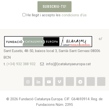
SUBSCRIU-TE!
He llegit i accepto les
condicions d'ús
c/
Sant Eusebi, 48-50, baixos local 3, Sarrià-Sant Gervasi 08006
BCN
t.
(+34) 932 388 932
info(@)catalunyaeuropa.cat
© 2026 Fundació Catalunya Europa. CIF: G64693914. Reg. de
Fundacions Núm. 2395