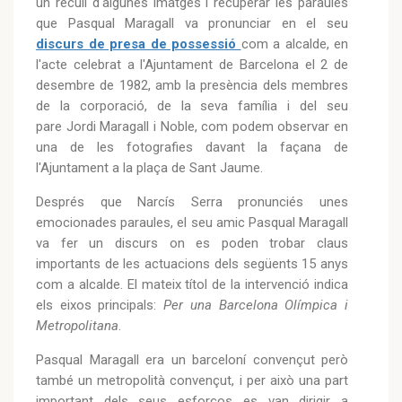
un recull d'algunes imatges i recuperar les paraules
que Pasqual Maragall va pronunciar en el seu
discurs de presa de possessió
com a alcalde, en
l'acte celebrat a l'Ajuntament de Barcelona el 2 de
desembre de 1982, amb la presència dels membres
de la corporació, de la seva família i del seu
pare Jordi Maragall i Noble, com podem observar en
una de les fotografies davant la façana de
l'Ajuntament a la plaça de Sant Jaume.
Després que Narcís Serra pronunciés unes
emocionades paraules, el seu amic Pasqual Maragall
va fer un discurs on es poden trobar claus
importants de les actuacions dels següents 15 anys
com a alcalde. El mateix títol de la intervenció indica
els eixos principals:
Per una Barcelona Olímpica i
Metropolitana
.
Pasqual Maragall era un barceloní convençut però
també un metropolità convençut, i per això una part
important dels seus esforços es van dirigir a