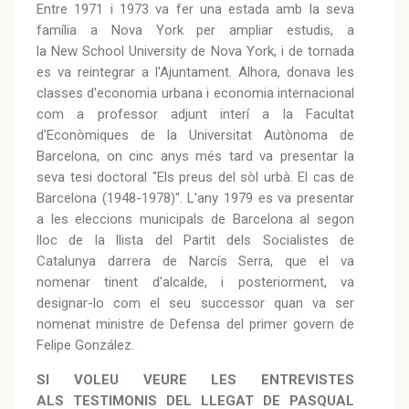
Entre 1971 i 1973 va fer una estada amb la seva
família a Nova York per ampliar estudis, a
la New School University de Nova York, i de tornada
es va reintegrar a l'Ajuntament. Alhora, donava les
classes d'economia urbana i economia internacional
com a professor adjunt interí a la Facultat
d'Econòmiques de la Universitat Autònoma de
Barcelona, on cinc anys més tard va presentar la
seva tesi doctoral "Els preus del sòl urbà. El cas de
Barcelona (1948-1978)". L'any 1979 es va presentar
a les eleccions municipals de Barcelona al segon
lloc de la llista del Partit dels Socialistes de
Catalunya darrera de Narcís Serra, que el va
nomenar tinent d'alcalde, i posteriorment, va
designar-lo com el seu successor quan va ser
nomenat ministre de Defensa del primer govern de
Felipe González.
SI VOLEU VEURE LES ENTREVISTES
ALS TESTIMONIS DEL LLEGAT DE PASQUAL