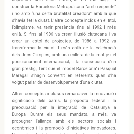
construir la Barcelona Metropolitana “amb respecte”
i no amb “una certa brutalitat creadora” amb la que
s’havia fet la ciutat. L’altre concepte inclòs en el títol,
l’olimpisme, va tenir presència fins al 1992 i més
enllà. Si fins al 1986 va crear il·lusió ciutadana i va
crear un estol de projectes, de 1986 a 1992 va
transformar la ciutat. I més enllà de la celebració
dels Jocs Olímpics, amb una millora de la imatge i el
posicionament internacional, i la consecució d’un
gran prestigi, fent que el 'model Barcelona' i Pasqual
Maragall s’hagin convertit en referents quan s’ha
volgut parlar de desenvolupament d’una ciutat.
Altres conceptes inclosos remarcaven la renovació i
dignificació dels barris, la proposta federal i la
preocupació per la integració de Catalunya a
Europa. Durant els seus mandats, a més, va
propugnar l’aliança amb els sectors socials i
econòmics i la promoció d’iniciatives innovadores.