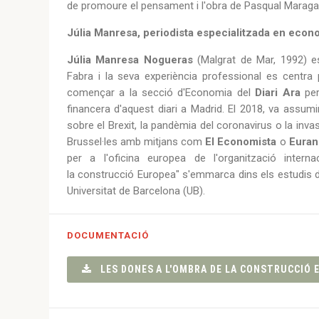
de promoure el pensament i l'obra de Pasqual Maragall
Júlia Manresa, periodista especialitzada en econ
Júlia Manresa Nogueras
(Malgrat de Mar, 1992) 
Fabra i la seva experiència professional es centr
començar a la secció d'Economia del
Diari Ara
per
financera d'aquest diari a Madrid. El 2018, va assumi
sobre el Brexit, la pandèmia del coronavirus o la inva
Brussel·les amb mitjans com
El Economista
o
Euran
per a l'oficina europea de l'organització intern
la construcció Europea" s'emmarca dins els estudis 
Universitat de Barcelona (UB).
DOCUMENTACIÓ
LES DONES A L'OMBRA DE LA CONSTRUCCIÓ 