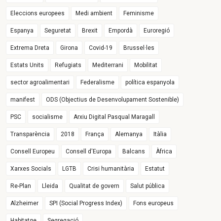
Eleccions europees
Medi ambient
Feminisme
Espanya
Seguretat
Brexit
Empordà
Euroregió
Extrema Dreta
Girona
Covid-19
Brussel·les
Estats Units
Refugiats
Mediterrani
Mobilitat
sector agroalimentari
Federalisme
política espanyola
manifest
ODS (Objectius de Desenvolupament Sostenible)
PSC
socialisme
Arxiu Digital Pasqual Maragall
Transparència
2018
França
Alemanya
Itàlia
Consell Europeu
Consell d'Europa
Balcans
Àfrica
Xarxes Socials
LGTB
Crisi humanitària
Estatut
Re-Plan
Lleida
Qualitat de govern
Salut pública
Alzheimer
SPI (Social Progress Index)
Fons europeus
Habitatge
Segregació