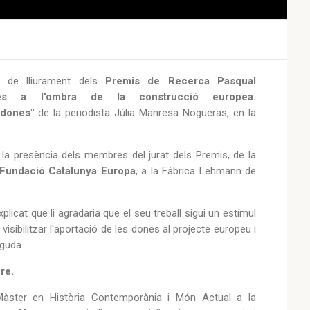
e de lliurament dels
Premis de Recerca Pasqual
es a l'ombra de la construcció europea.
 dones"
de la periodista Júlia Manresa Nogueras, en la
 la presència dels membres del jurat dels Premis, de la
Fundació Catalunya Europa
, a la Fàbrica Lehmann de
licat que li agradaria que el seu treball sigui un estímul
isibilitzar l'aportació de les dones al projecte europeu i
guda.
re.
 Màster en Història Contemporània i Món Actual
a la