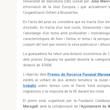
Universitat de Barcelona (UB) cursat per
Júlia Man
informació de la Unió Europea, i que actualment 
l'organització Oxfam a Brussel·les.
En l'acta del jurat es considera que es tracta d'un treb
d'estudis. Es tracta d'un text curós, fonamentat i ben
l'abordatge d'un tema amb profunditat i metodologia
característiques de fons i forma, el tema i la perspec
conjunt del text que mereix la seva publicació i difusió
La guanyadora ha rebut una dotació econòmica de 1.0
dels premis. Enguany ha quedat deserta la categoria 
dotació de 4.000€.
L'objectiu dels
Premis de Recerca Pasqual Maraga
inèdits al voltant de dos àmbits temàtics: la ciuta
treballs
sobre temes com el Pacte Verd europeu, l
migracions o la resposta de la UE davant les crisis.
El premi està organitzat per la Fundació Catalun
Maragall
, amb la col·laboració de l'
Ajuntament de B