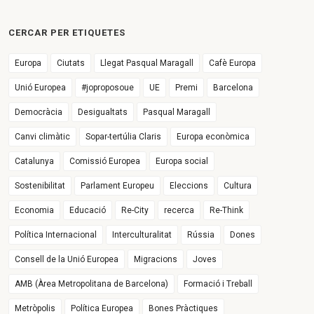
CERCAR PER ETIQUETES
Europa
Ciutats
Llegat Pasqual Maragall
Cafè Europa
Unió Europea
#joproposoue
UE
Premi
Barcelona
Democràcia
Desigualtats
Pasqual Maragall
Canvi climàtic
Sopar-tertúlia Claris
Europa econòmica
Catalunya
Comissió Europea
Europa social
Sostenibilitat
Parlament Europeu
Eleccions
Cultura
Economia
Educació
Re-City
recerca
Re-Think
Política Internacional
Interculturalitat
Rússia
Dones
Consell de la Unió Europea
Migracions
Joves
AMB (Àrea Metropolitana de Barcelona)
Formació i Treball
Metròpolis
Política Europea
Bones Pràctiques