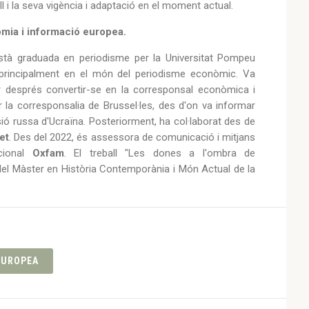
 i la seva vigència i adaptació en el moment actual.
omia i informació europea.
està graduada en periodisme per la Universitat Pompeu
a principalment en el món del periodisme econòmic. Va
 després convertir-se en la corresponsal econòmica i
r la corresponsalia de Brussel·les, des d'on va informar
sió russa d'Ucraïna. Posteriorment, ha col·laborat des de
et
. Des del 2022, és assessora de comunicació i mitjans
acional
Oxfam
. El treball "Les dones a l'ombra de
del Màster en Història Contemporània i Món Actual de la
EUROPEA