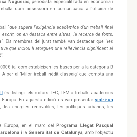
resa Nogueras
, periodista especialitzada en economia i
treballa com assessora en comunicació a l'oficina de
all "
que supera l'exigència acadèmica d'un treball final
 escrit, on en destaca entre altres, la recerca de fonts,
".
Els membres del jurat també van destacar que
"les
tiva que inclou li atorguen una rellevància significant al
".
00€ tal com estableixen les bases per a la categoria B
A per al 'Millor treball inèdit d'assaig' que compta una
ll
és distingir els millors TFG, TFM o treballs acadèmics
t i Europa. En aquesta edició es van presentar
vint-i-un
es energies renovables, les polítiques urbanes, les
ya Europa, en el marc del
Programa Llegat Pasqual
arcelona
i la
Generalitat de Catalunya
, amb l'objectiu