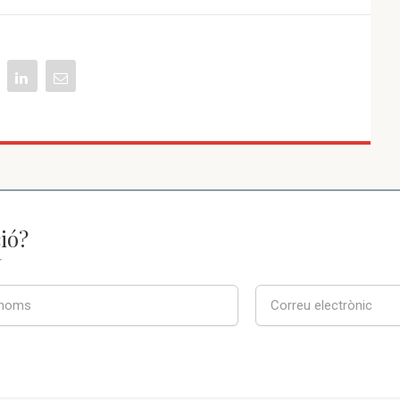
ió?
T