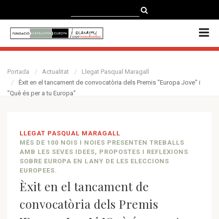
CATALÀ
CASTELLANO
ENGLISH
Portada
Actualitat
Llegat Pasqual Maragall
Èxit en el tancament de convocatòria dels Premis "Europa Jove" i
"Què és per a tu Europa"
LLEGAT PASQUAL MARAGALL
MÉS DE 100 NOIS I NOIES PRESENTEN TREBALLS
AMB LES SEVES IDEES, PROPOSTES I REFLEXIONS
SOBRE EUROPA EN LANY DE LES ELECCIONS
EUROPEES.
Èxit en el tancament de
convocatòria dels Premis