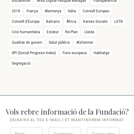
socialisme
Arxiu Digital Pasqual Maragall
Transparència
2018
França
Alemanya
Itàlia
Consell Europeu
Consell d'Europa
Balcans
Àfrica
Xarxes Socials
LGTB
Crisi humanitària
Estatut
Re-Plan
Lleida
Qualitat de govern
Salut pública
Alzheimer
SPI (Social Progress Index)
Fons europeus
Habitatge
Segregació
Vols rebre informació de la Fundació?
DEIXA’NS EL TEU E-MAIL I ET MANTINDREM INFORMAT