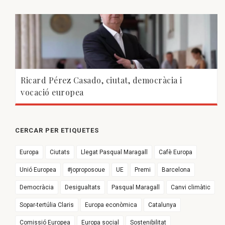
Ricard Pérez Casado, ciutat, democràcia i
vocació europea
CERCAR PER ETIQUETES
Europa
Ciutats
Llegat Pasqual Maragall
Cafè Europa
Unió Europea
#joproposoue
UE
Premi
Barcelona
Democràcia
Desigualtats
Pasqual Maragall
Canvi climàtic
Sopar-tertúlia Claris
Europa econòmica
Catalunya
Comissió Europea
Europa social
Sostenibilitat