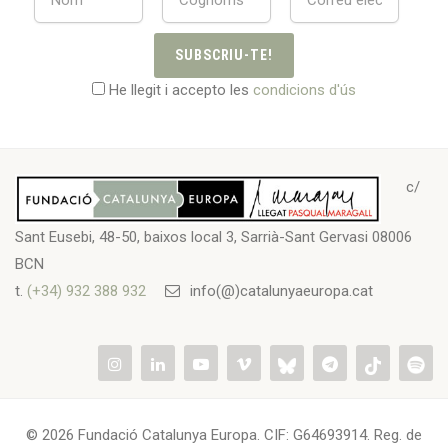
SUBSCRIU-TE!
He llegit i accepto les
condicions d'ús
c/
Sant Eusebi, 48-50, baixos local 3, Sarrià-Sant Gervasi 08006
BCN
t.
(+34) 932 388 932
info(@)catalunyaeuropa.cat
© 2026 Fundació Catalunya Europa. CIF: G64693914. Reg. de