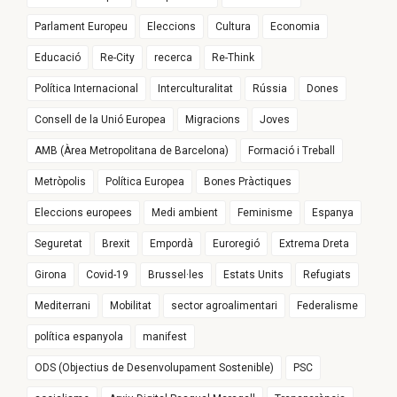
Parlament Europeu
Eleccions
Cultura
Economia
Educació
Re-City
recerca
Re-Think
Política Internacional
Interculturalitat
Rússia
Dones
Consell de la Unió Europea
Migracions
Joves
AMB (Àrea Metropolitana de Barcelona)
Formació i Treball
Metròpolis
Política Europea
Bones Pràctiques
Eleccions europees
Medi ambient
Feminisme
Espanya
Seguretat
Brexit
Empordà
Euroregió
Extrema Dreta
Girona
Covid-19
Brussel·les
Estats Units
Refugiats
Mediterrani
Mobilitat
sector agroalimentari
Federalisme
política espanyola
manifest
ODS (Objectius de Desenvolupament Sostenible)
PSC