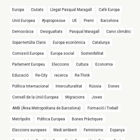
Europa
Ciutats
Llegat Pasqual Maragall
Cafè Europa
Unió Europea
#joproposoue
UE
Premi
Barcelona
Democràcia
Desigualtats
Pasqual Maragall
Canvi climàtic
Sopar-tertúlia Claris
Europa econòmica
Catalunya
Comissió Europea
Europa social
Sostenibilitat
Parlament Europeu
Eleccions
Cultura
Economia
Educació
Re-City
recerca
Re-Think
Política Internacional
Interculturalitat
Rússia
Dones
Consell de la Unió Europea
Migracions
Joves
AMB (Àrea Metropolitana de Barcelona)
Formació i Treball
Metròpolis
Política Europea
Bones Pràctiques
Eleccions europees
Medi ambient
Feminisme
Espanya