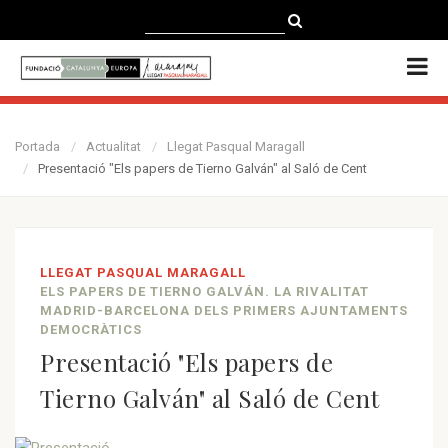
CATALÀ
CASTELLANO
ENGLISH
Portada
Actualitat
Llegat Pasqual Maragall
Presentació "Els papers de Tierno Galván" al Saló de Cent
LLEGAT PASQUAL MARAGALL
ELS PAPERS DE TIERNO GALVÁN. LA RIVALITAT
MADRID-BARCELONA DELS PRIMERS AJUNTAMENTS
DEMOCRÀTICS
Presentació "Els papers de
Tierno Galván" al Saló de Cent