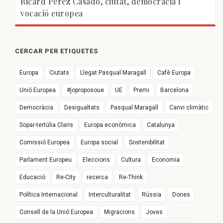
Ricard Pérez Casado, ciutat, democràcia i
vocació europea
CERCAR PER ETIQUETES
Europa
Ciutats
Llegat Pasqual Maragall
Cafè Europa
Unió Europea
#joproposoue
UE
Premi
Barcelona
Democràcia
Desigualtats
Pasqual Maragall
Canvi climàtic
Sopar-tertúlia Claris
Europa econòmica
Catalunya
Comissió Europea
Europa social
Sostenibilitat
Parlament Europeu
Eleccions
Cultura
Economia
Educació
Re-City
recerca
Re-Think
Política Internacional
Interculturalitat
Rússia
Dones
Consell de la Unió Europea
Migracions
Joves