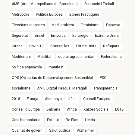
AMB (Àrea Metropolitana de Barcelona)
Formació i Treball
Metròpolis
Política Europea
Bones Pràctiques
Eleccions europees
Medi ambient
Feminisme
Espanya
Seguretat
Brexit
Empordà
Euroregió
Extrema Dreta
Girona
Covid-19
Brussel·les
Estats Units
Refugiats
Mediterrani
Mobilitat
sector agroalimentari
Federalisme
política espanyola
manifest
ODS (Objectius de Desenvolupament Sostenible)
PSC
socialisme
Arxiu Digital Pasqual Maragall
Transparència
2018
França
Alemanya
Itàlia
Consell Europeu
Consell d'Europa
Balcans
Àfrica
Xarxes Socials
LGTB
Crisi humanitària
Estatut
Re-Plan
Lleida
Qualitat de govern
Salut pública
Alzheimer