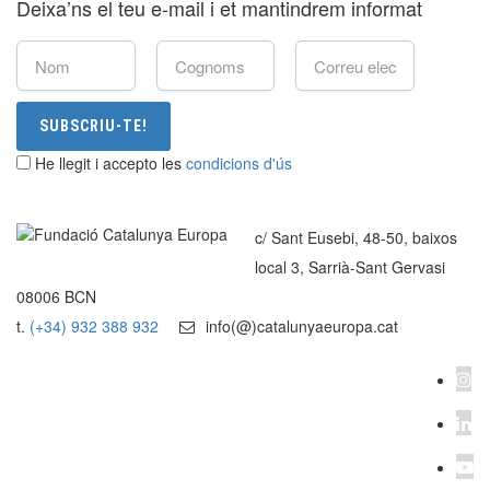
Deixa’ns el teu e-mail i et mantindrem informat
SUBSCRIU-TE!
He llegit i accepto les
condicions d'ús
c/ Sant Eusebi, 48-50, baixos
local 3, Sarrià-Sant Gervasi
08006 BCN
t.
(+34) 932 388 932
info(@)catalunyaeuropa.cat