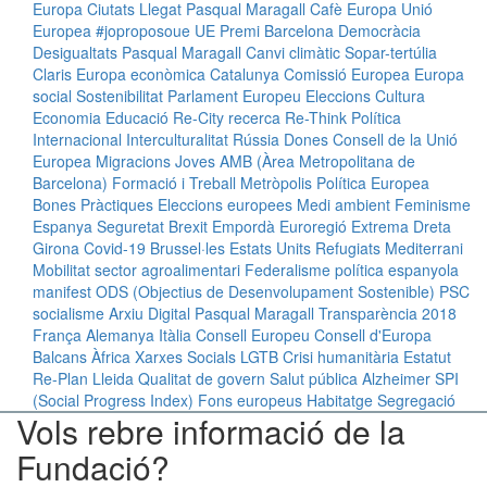
Europa
Ciutats
Llegat Pasqual Maragall
Cafè Europa
Unió
Europea
#joproposoue
UE
Premi
Barcelona
Democràcia
Desigualtats
Pasqual Maragall
Canvi climàtic
Sopar-tertúlia
Claris
Europa econòmica
Catalunya
Comissió Europea
Europa
social
Sostenibilitat
Parlament Europeu
Eleccions
Cultura
Economia
Educació
Re-City
recerca
Re-Think
Política
Internacional
Interculturalitat
Rússia
Dones
Consell de la Unió
Europea
Migracions
Joves
AMB (Àrea Metropolitana de
Barcelona)
Formació i Treball
Metròpolis
Política Europea
Bones Pràctiques
Eleccions europees
Medi ambient
Feminisme
Espanya
Seguretat
Brexit
Empordà
Euroregió
Extrema Dreta
Girona
Covid-19
Brussel·les
Estats Units
Refugiats
Mediterrani
Mobilitat
sector agroalimentari
Federalisme
política espanyola
manifest
ODS (Objectius de Desenvolupament Sostenible)
PSC
socialisme
Arxiu Digital Pasqual Maragall
Transparència
2018
França
Alemanya
Itàlia
Consell Europeu
Consell d'Europa
Balcans
Àfrica
Xarxes Socials
LGTB
Crisi humanitària
Estatut
Re-Plan
Lleida
Qualitat de govern
Salut pública
Alzheimer
SPI
(Social Progress Index)
Fons europeus
Habitatge
Segregació
Vols rebre informació de la
Fundació?