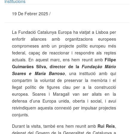
19 De Febrer 2025 /
La Fundació Catalunya Europa ha viatjat a Lisboa per
enfortir aliances amb organitzacions europees
compromeses amb un projecte polític europeu més
federal, capaç de reaccionar i respondre als reptes
actuals. En aquest marc, ens hem reunit amb
Filipe
Guimarães Silva, director de la
Fundação Mário
Soares e Maria Barroso
, una institució amb qui
compartim la voluntat de preservar la memòria i el
llegat polític de figures clau per a la construcció
europea. Soares i Maragall van ser aliats en la
defensa d’una Europa unida, oberta i social, i avui
reivindiquem aquesta connexió per impulsar projectes
conjunts.
Durant la visita, també ens hem reunit amb
Rui Reis
,
delegat del Govern de la Generalitat de Catalunya a