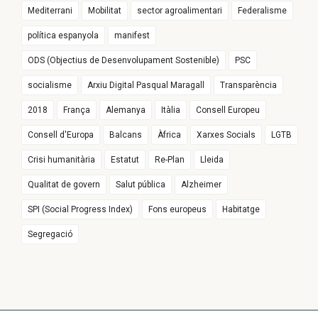
Mediterrani
Mobilitat
sector agroalimentari
Federalisme
política espanyola
manifest
ODS (Objectius de Desenvolupament Sostenible)
PSC
socialisme
Arxiu Digital Pasqual Maragall
Transparència
2018
França
Alemanya
Itàlia
Consell Europeu
Consell d'Europa
Balcans
Àfrica
Xarxes Socials
LGTB
Crisi humanitària
Estatut
Re-Plan
Lleida
Qualitat de govern
Salut pública
Alzheimer
SPI (Social Progress Index)
Fons europeus
Habitatge
Segregació