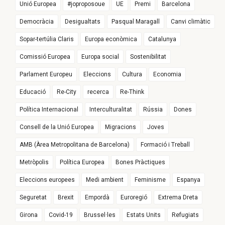
Unió Europea
#joproposoue
UE
Premi
Barcelona
Democràcia
Desigualtats
Pasqual Maragall
Canvi climàtic
Sopar-tertúlia Claris
Europa econòmica
Catalunya
Comissió Europea
Europa social
Sostenibilitat
Parlament Europeu
Eleccions
Cultura
Economia
Educació
Re-City
recerca
Re-Think
Política Internacional
Interculturalitat
Rússia
Dones
Consell de la Unió Europea
Migracions
Joves
AMB (Àrea Metropolitana de Barcelona)
Formació i Treball
Metròpolis
Política Europea
Bones Pràctiques
Eleccions europees
Medi ambient
Feminisme
Espanya
Seguretat
Brexit
Empordà
Euroregió
Extrema Dreta
Girona
Covid-19
Brussel·les
Estats Units
Refugiats