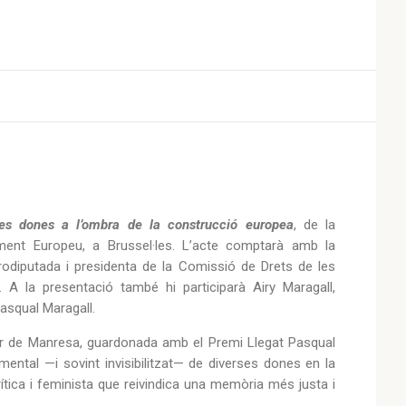
es dones a l’ombra de la construcció europea
, de la
lament Europeu, a Brussel·les. L’acte comptarà amb la
urodiputada i presidenta de la Comissió de Drets de les
 A la presentació també hi participarà Airy Maragall,
asqual Maragall.
àster de Manresa, guardonada amb el Premi Llegat Pasqual
ental —i sovint invisibilitzat— de diverses dones en la
tica i feminista que reivindica una memòria més justa i