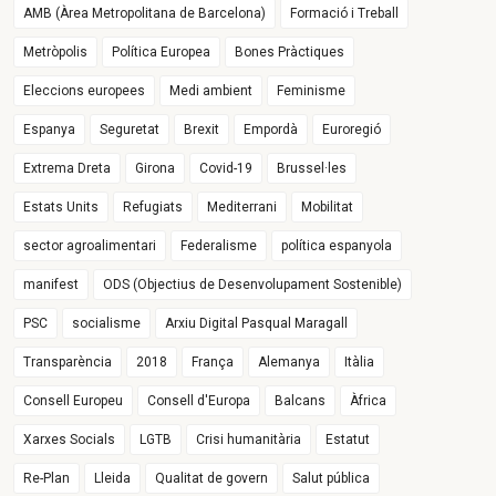
AMB (Àrea Metropolitana de Barcelona)
Formació i Treball
Metròpolis
Política Europea
Bones Pràctiques
Eleccions europees
Medi ambient
Feminisme
Espanya
Seguretat
Brexit
Empordà
Euroregió
Extrema Dreta
Girona
Covid-19
Brussel·les
Estats Units
Refugiats
Mediterrani
Mobilitat
sector agroalimentari
Federalisme
política espanyola
manifest
ODS (Objectius de Desenvolupament Sostenible)
PSC
socialisme
Arxiu Digital Pasqual Maragall
Transparència
2018
França
Alemanya
Itàlia
Consell Europeu
Consell d'Europa
Balcans
Àfrica
Xarxes Socials
LGTB
Crisi humanitària
Estatut
Re-Plan
Lleida
Qualitat de govern
Salut pública