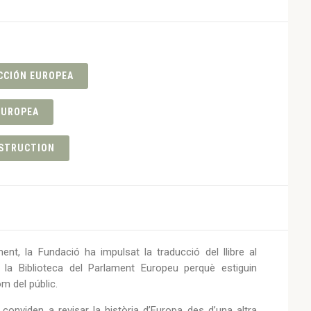
CCIÓN EUROPEA
EUROPEA
STRUCTION
nt, la Fundació ha impulsat la traducció del llibre al
a la Biblioteca del Parlament Europeu perquè estiguin
m del públic.
conviden a revisar la història d’Europa des d’una altra