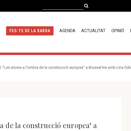
AGENDA
ACTUALITAT
OPINIÓ
FES-TE DE LA XARXA
ó "Les dones a l'ombra de la construcció europea" a Brussel·les amb Lina Gál
a de la construcció europea" a