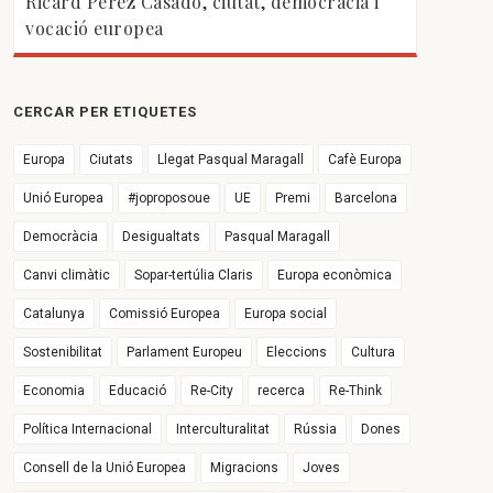
Ricard Pérez Casado, ciutat, democràcia i
vocació europea
CERCAR PER ETIQUETES
Europa
Ciutats
Llegat Pasqual Maragall
Cafè Europa
Unió Europea
#joproposoue
UE
Premi
Barcelona
Democràcia
Desigualtats
Pasqual Maragall
Canvi climàtic
Sopar-tertúlia Claris
Europa econòmica
Catalunya
Comissió Europea
Europa social
Sostenibilitat
Parlament Europeu
Eleccions
Cultura
Economia
Educació
Re-City
recerca
Re-Think
Política Internacional
Interculturalitat
Rússia
Dones
Consell de la Unió Europea
Migracions
Joves