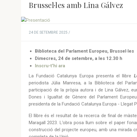
Brussel·les amb Lina Gálvez
24 DE SETEMBRE 2025 /
Biblioteca del Parlament Europeu, Brussel·les
Dimecres, 24 de setembre, a les 12.30 h
Inscru-t'hi ara
La Fundació Catalunya Europa presenta el llibre
L
periodista Júlia Manresa, a la Biblioteca del Par
participació de la pròpia autora i de Lina Gálvez, e
Dones i Igualtat de Gènere del Parlament Europeu.
presidenta de la Fundació Catalunya Europa - Llegat P
El llibre és el resultat de la recerca de final de m
Maragall 2023. L’obra posa llum sobre el paper fonam
construcció del projecte europeu, amb una mirada crí
completa de la Unió.