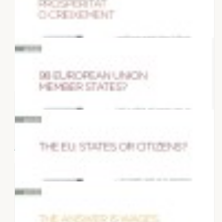
27 DE MARÇ 2022
Articles "Quina Europa volem?"
10 DE DESEMBRE 2017
Prosperitat o creixement
1 DE JUNY 2017