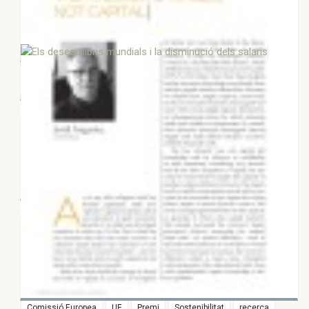
Els desequilibris mundials i la
disminució dels salaris
15 DE NOVEMBRE 2017
98 Estats Membres de la Unió
Europea?
4 D’OCTUBRE 2017
La UE. Estats o ciutadans ?
CERCAR PER ETIQUETES
Europa
Re-City
Re-Think
Catalunya
Ciutats
Democràcia
Llegat Pasqual Maragall
Desigualtats
23 DE JUNY 2017
Canvi climàtic
Europa econòmica
Barcelona
Europa social
La resposta és salari, no capital
2017
Interculturalitat
Eleccions
Política Europea
Unió Europea
Economia
Pasqual Maragall
Comissió Europea
UE
Premi
Sostenibilitat
recerca