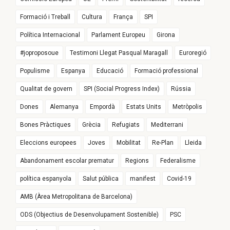
Formació i Treball
Cultura
França
SPI
Política Internacional
Parlament Europeu
Girona
#joproposoue
Testimoni Llegat Pasqual Maragall
Euroregió
Populisme
Espanya
Educació
Formació professional
Qualitat de govern
SPI (Social Progress Index)
Rússia
Dones
Alemanya
Empordà
Estats Units
Metròpolis
Bones Pràctiques
Grècia
Refugiats
Mediterrani
Eleccions europees
Joves
Mobilitat
Re-Plan
Lleida
Abandonament escolar prematur
Regions
Federalisme
política espanyola
Salut pública
manifest
Covid-19
AMB (Àrea Metropolitana de Barcelona)
ODS (Objectius de Desenvolupament Sostenible)
PSC