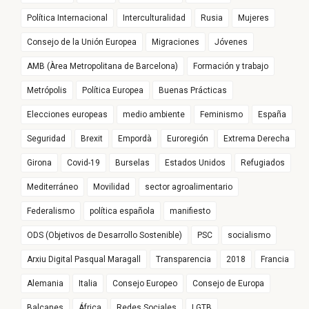
Política Internacional
Interculturalidad
Rusia
Mujeres
Consejo de la Unión Europea
Migraciones
Jóvenes
AMB (Àrea Metropolitana de Barcelona)
Formación y trabajo
Metrópolis
Política Europea
Buenas Prácticas
Elecciones europeas
medio ambiente
Feminismo
España
Seguridad
Brexit
Empordà
Euroregión
Extrema Derecha
Girona
Covid-19
Burselas
Estados Unidos
Refugiados
Mediterráneo
Movilidad
sector agroalimentario
Federalismo
política española
manifiesto
ODS (Objetivos de Desarrollo Sostenible)
PSC
socialismo
Arxiu Digital Pasqual Maragall
Transparencia
2018
Francia
Alemania
Italia
Consejo Europeo
Consejo de Europa
Balcanes
África
Redes Sociales
LGTB