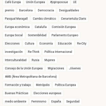
Cafè Europa
Unión Europea
#joproposoue
UE
premio
Barcelona
Democracia
Desigualdades
Pasqual Maragall
Cambio climático
Cena-tertulia Claris
Europa económica
Cataluña
Comisión Europea
Europa Social
Sostenibilidad
Parlamento Europeo
Elecciones
Cultura
Economía
Educación
Re-City
investigación
Re-Think
Política Internacional
Interculturalidad
Rusia
Mujeres
Consejo de la Unión Europea
Migraciones
Jóvenes
AMB (Àrea Metropolitana de Barcelona)
Formación y trabajo
Metrópolis
Política Europea
Buenas Prácticas
Elecciones europeas
medio ambiente
Feminismo
España
Seguridad