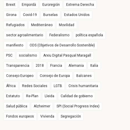
Brexit
Empordà
Euroregión
Extrema Derecha
Girona
Covid-19
Burselas
Estados Unidos
Refugiados
Mediterráneo
Movilidad
sector agroalimentario
Federalismo
política española
manifiesto
ODS (Objetivos de Desarrollo Sostenible)
PSC
socialismo
Arxiu Digital Pasqual Maragall
Transparencia
2018
Francia
Alemania
Italia
Consejo Europeo
Consejo de Europa
Balcanes
África
Redes Sociales
LGTB
Crisis humanitaria
Estatuto
Re-Plan
Lleida
Calidad de gobierno
Salud pública
Alzheimer
SPI (Social Progress Index)
Fondos europeos
Vivienda
Segregación