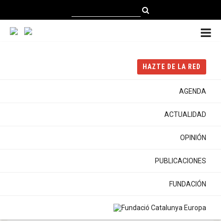
CATALÀ
CASTELLANO
ENGLISH
HAZTE DE LA RED
Portada
Publicaciones
Notas de Opinión
'Una Fundación Catalunya Europa que contribuya a la refundación
de Europa'
AGENDA
ACTUALIDAD
NOTAS DE OPINIÓN
OPINIÓN
'Una Fundación Catalunya
Europa que contribuya a la
PUBLICACIONES
refundación de Europa'
FUNDACIÓN