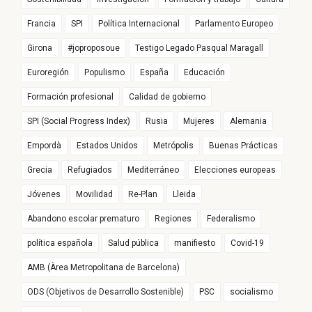
Francia
SPI
Política Internacional
Parlamento Europeo
Girona
#joproposoue
Testigo Legado Pasqual Maragall
Euroregión
Populismo
España
Educación
Formación profesional
Calidad de gobierno
SPI (Social Progress Index)
Rusia
Mujeres
Alemania
Empordà
Estados Unidos
Metrópolis
Buenas Prácticas
Grecia
Refugiados
Mediterráneo
Elecciones europeas
Jóvenes
Movilidad
Re-Plan
Lleida
Abandono escolar prematuro
Regiones
Federalismo
política española
Salud pública
manifiesto
Covid-19
AMB (Àrea Metropolitana de Barcelona)
ODS (Objetivos de Desarrollo Sostenible)
PSC
socialismo