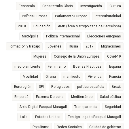
Economía
Cena-tertulia Claris
investigación
Cultura
Política Europea
Parlamento Europeo
Interculturalidad
2018
Educación
AMB (Àrea Metropolitana de Barcelona)
Metrópolis
Política Internacional
Elecciones europeas
Formación y trabajo
Jóvenes
Rusia
2017
Migraciones
Mujeres
Consejo de la Unión Europea
Covid-19
medio ambiente
Feminismo
Buenas Prácticas
España
Movilidad
Girona
manifiesto
Vivienda
Francia
Euroregión
SPI
Refugiados
política española
Brexit
Empordà
Extrema Derecha
Mediterráneo
Salud pública
Arxiu Digital Pasqual Maragall
Transparencia
Seguridad
Italia
Estados Unidos
Testigo Legado Pasqual Maragall
Populismo
Redes Sociales
Calidad de gobierno