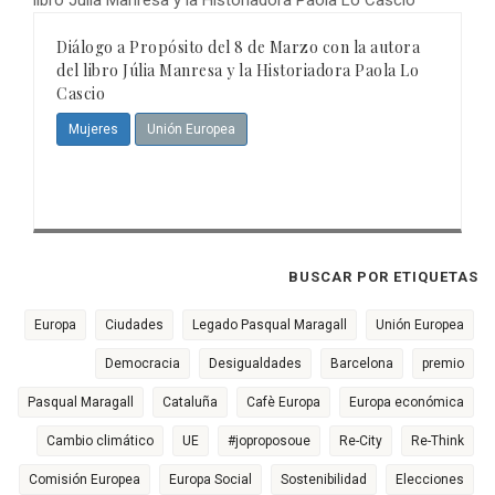
Diálogo a Propósito del 8 de Marzo con la autora
del libro Júlia Manresa y la Historiadora Paola Lo
Cascio
Mujeres
Unión Europea
BUSCAR POR ETIQUETAS
Europa
Ciudades
Legado Pasqual Maragall
Unión Europea
Democracia
Desigualdades
Barcelona
premio
Pasqual Maragall
Cataluña
Cafè Europa
Europa económica
Cambio climático
UE
#joproposoue
Re-City
Re-Think
Comisión Europea
Europa Social
Sostenibilidad
Elecciones