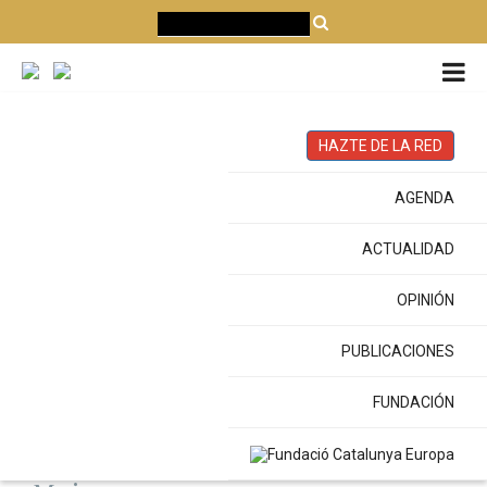
CATALÀ
CASTELLANO
ENGLISH
HAZTE DE LA RED
#Mujeres
AGENDA
ACTUALIDAD
OPINIÓN
Portada
Etiquetas
Mujeres
PUBLICACIONES
FUNDACIÓN
ETIQUETA