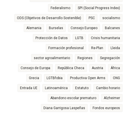
Federalismo
SPI (Social Progress Index)
ODS (Objetivos de Desarrollo Sostenible)
PSC
socialismo
Alemania
Burselas
Consejo Europeo
Balcanes
Protección de Datos
LGTB
Crisis humanitaria
Formación profesional
Re-Plan
Lleida
sector agroalimentario
Regiones
Segregación
Consejo de Europa
República Checa
Austria
África
Grecia
LGTBfobia
Productiva Open Arms
ONG
Entrada UE
Latinoamérica
Estatuto
Cambio horario
Abandono escolar prematuro
Alzheimer
Diana Garrigosa Laspeñas
Fondos europeos