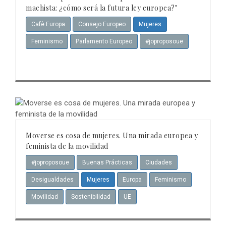
machista: ¿cómo será la futura ley europea?"
Cafè Europa
Consejo Europeo
Mujeres
Feminismo
Parlamento Europeo
#joproposoue
Moverse es cosa de mujeres. Una mirada europea y
feminista de la movilidad
#joproposoue
Buenas Prácticas
Ciudades
Desigualdades
Mujeres
Europa
Feminismo
Movilidad
Sostenibilidad
UE