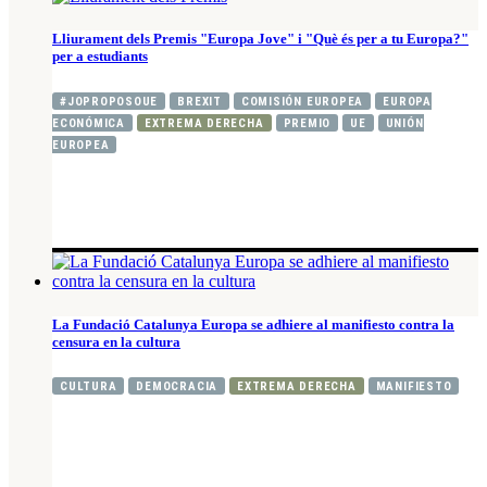
Lliurament dels Premis "Europa Jove" i "Què és per a tu Europa?"
per a estudiants
#JOPROPOSOUE
BREXIT
COMISIÓN EUROPEA
EUROPA
ECONÓMICA
EXTREMA DERECHA
PREMIO
UE
UNIÓN
EUROPEA
La Fundació Catalunya Europa se adhiere al manifiesto contra la
censura en la cultura
CULTURA
DEMOCRACIA
EXTREMA DERECHA
MANIFIESTO