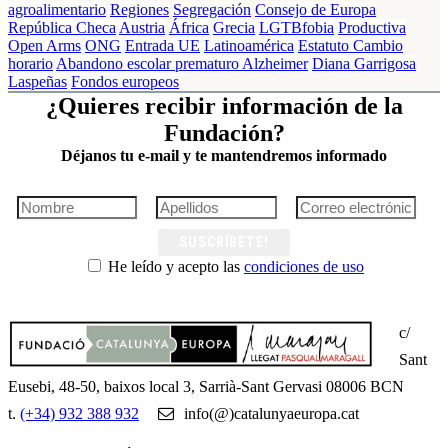
agroalimentario
Regiones
Segregación
Consejo de Europa
República Checa
Austria
África
Grecia
LGTBfobia
Productiva
Open Arms
ONG
Entrada UE
Latinoamérica
Estatuto
Cambio
horario
Abandono escolar prematuro
Alzheimer
Diana Garrigosa
Laspeñas
Fondos europeos
¿Quieres recibir información de la
Fundación?
Déjanos tu e-mail y te mantendremos informado
SUSCRÍBETE!
He leído y acepto las
condiciones de uso
c/
Sant
Eusebi, 48-50, baixos local 3, Sarrià-Sant Gervasi 08006 BCN
t.
(+34) 932 388 932
info(@)catalunyaeuropa.cat