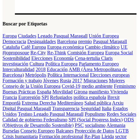
Buscar por Etiquetas
Europa
Ciudades
Legado Pasqual Maragall
Unión Europea
Democracia
Desigualdades
Barcelona
premio
Pasqual Maragall
Cataluña
Cafè Europa
Europa económica
Cambio climático
UE
#joproposoue
Re-City
Re-Think
Comisión Europea
Europa Social
Sostenibilidad
Elecciones
Economía
Cena-tertulia Claris
investigación
Cultura
Política Europea
Parlamento Europeo
Interculturalidad
2018
Educación
AMB (Àrea Metropolitana de
Barcelona)
Metrópolis
Política Internacional
Elecciones europeas
Formación y trabajo
Jóvenes
Rusia
2017
Migraciones
Mujeres
Consejo de la Unión Europea
Covid-19
medio ambiente
Feminismo
Buenas Prácticas
España
Movilidad
Girona
manifiesto
Vivienda
Francia
Euroregión
SPI
Refugiados
política española
Brexit
Empordà
Extrema Derecha
Mediterráneo
Salud pública
Arxiu
Digital Pasqual Maragall
Transparencia
Seguridad
Italia
Estados
Unidos
Testigo Legado Pasqual Maragall
Populismo
Redes Sociales
Calidad de gobierno
Federalismo
SPI (Social Progress Index)
ODS
(Objetivos de Desarrollo Sostenible)
PSC
socialismo
Alemania
Burselas
Consejo Europeo
Balcanes
Protección de Datos
LGTB
Crisis humanitaria
Formación profesional
Re-Plan
Lleida
sector