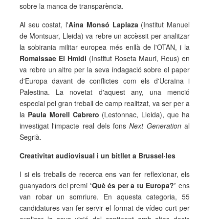
sobre la manca de transparència.
Al seu costat, l'
Aina Monsó Laplaza
(Institut Manuel
de Montsuar, Lleida) va rebre un accèssit per analitzar
la sobirania militar europea més enllà de l'OTAN, i la
Romaissae El Hmidi
(Institut Roseta Mauri, Reus) en
va rebre un altre per la seva indagació sobre el paper
d'Europa davant de conflictes com els d'Ucraïna i
Palestina. La novetat d'aquest any, una menció
especial pel gran treball de camp realitzat, va ser per a
la
Paula Morell Cabrero
(Lestonnac, Lleida), que ha
investigat l'impacte real dels fons
Next Generation
al
Segrià.
Creativitat audiovisual i un bitllet a Brussel·les
I si els treballs de recerca ens van fer reflexionar, els
guanyadors del premi
‘Què és per a tu Europa?’
ens
van robar un somriure. En aquesta categoria, 55
candidatures van fer servir el format de vídeo curt per