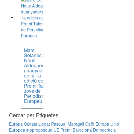
Marc
Solanes i
Neus
Aldeguer,
guanyadors
de la 1a
edició del
Premi Talent
Jove de
Periodisme
Europeu
Cercar per Etiquetes
Europa
Ciutats
Llegat Pasqual Maragall
Cafè Europa
Unió
Europea
#joproposoue
UE
Premi
Barcelona
Democràcia