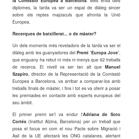
la Comissió Europea a Barcelona
. Més enllà dels
diplomes, la tarda va ser un espai de diàleg sincer
sobre els reptes majúsculs que afronta la Unió
Europea.
Recerques de batxillerat... o de màster?
Un dels moments més reveladors de la tarda va ser el
diàleg amb les guanyadores del
Premi ‘Europa Jove’
,
que enguany ha rebut ni més ni menys que 62 treballs
de recerca. El nivell va ser tan alt que
Manuel
Szapiro
, director de la Representació de la Comissió
Europea a Barcelona, va arribar a comparar-los amb
treballs finals de màster, i fins i tot es va oferir a posar
les premiades en contacte amb experts europeus del
seu àmbit.
El primer premi se'l va endur l'
Adriana de Soto
Cortés
(Institut Alzina, Barcelona) per un treball que
posa el focus en com el nou Pacte sobre Migració i
Asil de la UE afectarà les ONG catalanes, alertant