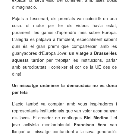
explicar la seva visió del continent amb altes dosis
d'imaginació.
Pujats a l'escenari, els premiats van coincidir en una
cosa: el motor per fer els vídeos havia estat,
purament, les ganes d'aprendre més sobre Europa.
L'alegria es palpava a l'ambient, especialment sabent
quin és el gran premi que comparteixen amb les
guanyadores d'Europa Jove:
un viatge a Brussel·les
aquesta tardor
per trepitjar les institucions, parlar
amb eurodiputats i conèixer el cor de la UE des de
dins!
Un missatge unànime: la democràcia no es dona
per feta
L'acte també va comptar amb veus inspiradores i
representants institucionals que van voler acompanyar
els joves. El creador de continguts
Biel Medina
i el
jove activista mediambiental
Francisco Vera
van
llançar un missatge contundent a la seva generació: