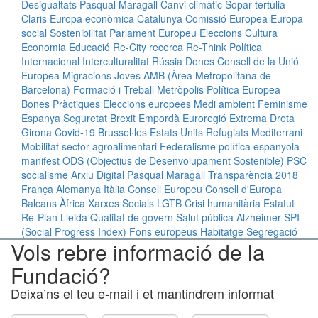
Desigualtats
Pasqual Maragall
Canvi climàtic
Sopar-tertúlia
Claris
Europa econòmica
Catalunya
Comissió Europea
Europa
social
Sostenibilitat
Parlament Europeu
Eleccions
Cultura
Economia
Educació
Re-City
recerca
Re-Think
Política
Internacional
Interculturalitat
Rússia
Dones
Consell de la Unió
Europea
Migracions
Joves
AMB (Àrea Metropolitana de
Barcelona)
Formació i Treball
Metròpolis
Política Europea
Bones Pràctiques
Eleccions europees
Medi ambient
Feminisme
Espanya
Seguretat
Brexit
Empordà
Euroregió
Extrema Dreta
Girona
Covid-19
Brussel·les
Estats Units
Refugiats
Mediterrani
Mobilitat
sector agroalimentari
Federalisme
política espanyola
manifest
ODS (Objectius de Desenvolupament Sostenible)
PSC
socialisme
Arxiu Digital Pasqual Maragall
Transparència
2018
França
Alemanya
Itàlia
Consell Europeu
Consell d'Europa
Balcans
Àfrica
Xarxes Socials
LGTB
Crisi humanitària
Estatut
Re-Plan
Lleida
Qualitat de govern
Salut pública
Alzheimer
SPI
(Social Progress Index)
Fons europeus
Habitatge
Segregació
Vols rebre informació de la
Fundació?
Deixa’ns el teu e-mail i et mantindrem informat