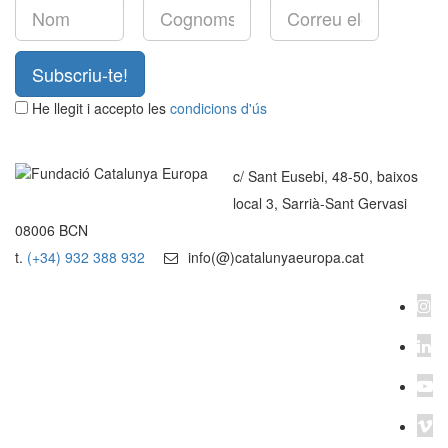
Subscriu-te!
He llegit i accepto les
condicions d'ús
c/ Sant Eusebi, 48-50, baixos
local 3, Sarrià-Sant Gervasi
08006 BCN
t.
(+34) 932 388 932
info(@)catalunyaeuropa.cat