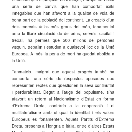
una sèrie de canvis que han comportat èxits
innegables que han afavorit a la qualitat de vida de
bona part de la població del continent. La creació d’un
dels mercats únics més grans del món, fonamentat
amb la lliure circulació de de béns, serveis, capital i
treball, ha permès que 500 milions de persones
visquin, treballin i estudiïn a qualsevol lloc de la Unió
Europea. A més, la pena de mort ha quedat abolida a
la Unió.
Tanmateix, malgrat que aquest progrés també ha
comportat una sèrie de respostes oposades que
representen reptes que qüestionen la seva continuïtat
i perdurabilitat. Degut a l’auge del populisme, s’ha
afavorit un retorn al Nacionalisme d’Estat en forma
d’Extrema Dreta, contrària a la cooperació i el
multilateralisme amb el qual la identitat i els valors
Europeus es fonamenten. Aquets Partits d’Extrema
Dreta, presents a Hongria o Itàlia, entre d’altres Estats