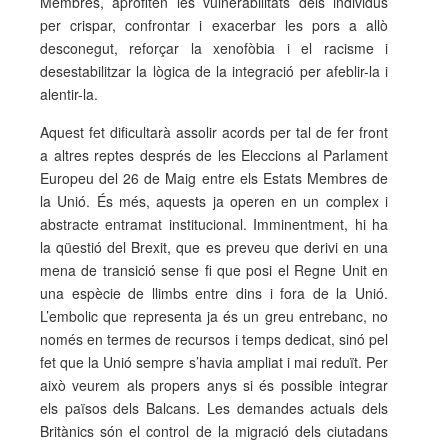
Membres, aprofiten les vulnerabilitats dels individus
per crispar, confrontar i exacerbar les pors a allò
desconegut, reforçar la xenofòbia i el racisme i
desestabilitzar la lògica de la integració per afeblir-la i
alentir-la.
Aquest fet dificultarà assolir acords per tal de fer front
a altres reptes després de les Eleccions al Parlament
Europeu del 26 de Maig entre els Estats Membres de
la Unió. És més, aquests ja operen en un complex i
abstracte entramat institucional. Imminentment, hi ha
la qüestió del Brexit, que es preveu que derivi en una
mena de transició sense fi que posi el Regne Unit en
una espècie de llimbs entre dins i fora de la Unió.
L’embolic que representa ja és un greu entrebanc, no
només en termes de recursos i temps dedicat, sinó pel
fet que la Unió sempre s’havia ampliat i mai reduït. Per
això veurem als propers anys si és possible integrar
els països dels Balcans. Les demandes actuals dels
Britànics són el control de la migració dels ciutadans