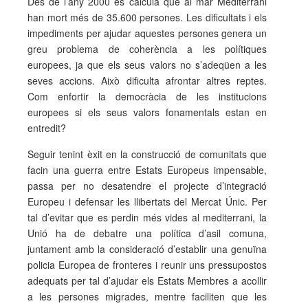
Des de l’any 2000 es calcula que al mar Mediterrani
han mort més de 35.600 persones. Les dificultats i els
impediments per ajudar aquestes persones genera un
greu problema de coherència a les polítiques
europees, ja que els seus valors no s’adeqüen a les
seves accions. Això dificulta afrontar altres reptes.
Com enfortir la democràcia de les institucions
europees si els seus valors fonamentals estan en
entredit?
Seguir tenint èxit en la construcció de comunitats que
facin una guerra entre Estats Europeus impensable,
passa per no desatendre el projecte d’integració
Europeu i defensar les llibertats del Mercat Únic. Per
tal d’evitar que es perdin més vides al mediterrani, la
Unió ha de debatre una política d’asil comuna,
juntament amb la consideració d’establir una genuïna
policia Europea de fronteres i reunir uns pressupostos
adequats per tal d’ajudar els Estats Membres a acollir
a les persones migrades, mentre faciliten que les