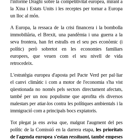
l'informe Draghi sobre la competitivitat europea, mirant a
la Xina i Estats Units i les receptes per tornar a Europa
un lloc al món.
A Europa, la ressaca de la crisi financera i la bombolla
immobiliària, el Brexit, una pandèmia i una guerra a la
seva frontera, han fet estralls en el seu pes econòmic (i
polític) però sobretot en les economies familiars
europees, que veuen com el seu nivell de vida
retrocedeix.
L'estratègia europea d'aposta pel Pacte Verd per pal·liar
el canvi climàtic i com a motor de l'economia s'ha vist
qüestionada no només pels sectors directament afectats,
també per un nou populisme que aprofita els diversos
malestars per atiar-los contra les polítiques ambientals i la
immigració com a principals bocs expiatoris.
Tot plegat ja ens avisa que, malgrat l'augment del pes
polític de la Comissió en la darrera etapa,
les prioritats
de l'agenda europea s'estan
ressituant
, també empeses