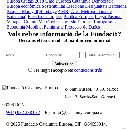
Europa
Ciutats
2018
Unió Europea
Catalunya
Democràcia
Europa econòmica
Sostenibilitat
Eleccions
Desigualtats
Barcelona
Pasqual Maragall
Habitatge
AMB (Àrea Metropolitana de
Barcelona)
Eleccions europees
Política Europea
Llegat Pasqual
Maragall
Cultura
Metròpolis
Comissió Europea
Europa social
Economia
Mobilitat
Feminisme
Protecció de Dades
Vols rebre informació de la Fundació?
Deixa’ns el teu e-mail i et mantindrem informat
Subscriu-te!
He llegit i accepto les
condicions d'ús
c/ Sant Eusebi, 48-50, baixos
local 3, Sarrià-Sant Gervasi
08006 BCN
t.
(+34) 932 388 932
info(@)catalunyaeuropa.cat
© 2026 Fundació Catalunya Europa. CIF: G64693914.