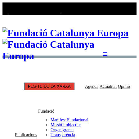
Català
Castellano
English
FES-TE DE LA XARXA
Agenda
Actualitat
Opinió
Fundació
Manifest Fundacional
Missió i objectius
Organigrama
Publicacions
Transparència