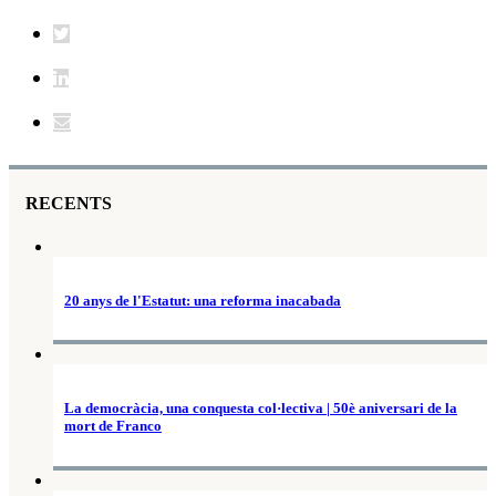
RECENTS
20 anys de l'Estatut: una reforma inacabada
La democràcia, una conquesta col·lectiva | 50è aniversari de la
mort de Franco