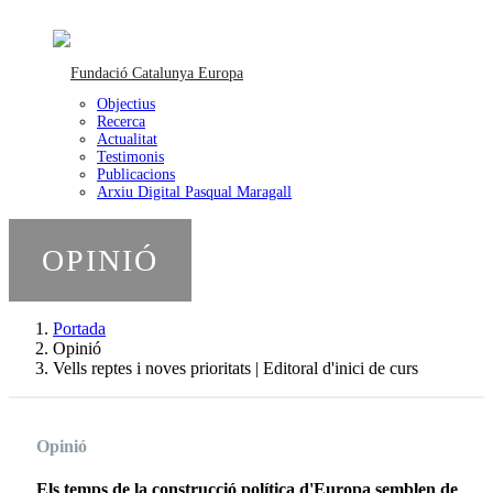
Objectius
Recerca
Actualitat
Testimonis
Publicacions
Arxiu Digital Pasqual Maragall
OPINIÓ
Portada
Opinió
Vells reptes i noves prioritats | Editoral d'inici de curs
Opinió
Els temps de la construcció política d'Europa semblen de