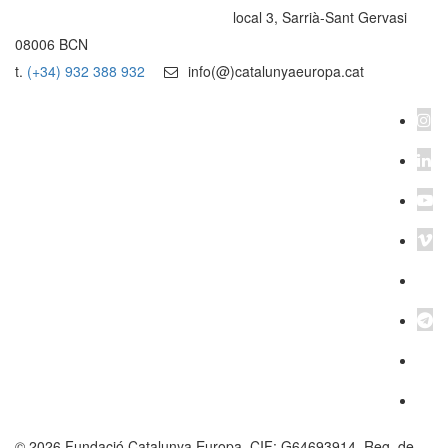
local 3, Sarrià-Sant Gervasi
08006 BCN
t.
(+34) 932 388 932
info(@)catalunyaeuropa.cat
© 2026 Fundació Catalunya Europa. CIF: G64693914. Reg. de