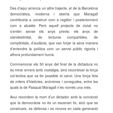
Des d’aquí arrenca un altre trajecte, el de la Barcelona
democràtica, moderna i oberta que Maragall
contribuiria a construir com a regidor i posteriorment
com a alcalde. Però aquell projecte de ciutat no
s’entén sense els anys previs: els anys de
clandestinitat, de lectures compartides, de
complicitats, d’audàcia, que van forjar la seva manera
d’entendre la política com un servei públic rigorós i
alhora profundament humà.
Commemorar els 50 anys del final de la dictadura no
és mirar enrere amb nostàlgia, sinó reconèixer la força
col·lectiva que va fer possible el canvi. Una força feta
de milers d’històries, anònimes i conegudes, entre les
quals la de Pasqual Maragall n’és només una més.
Avui recordem la mort d’un dictador amb la convicció
que la democràcia no és un escenari fix, sinó que es
construeix, es defensa i es renova en cada generació