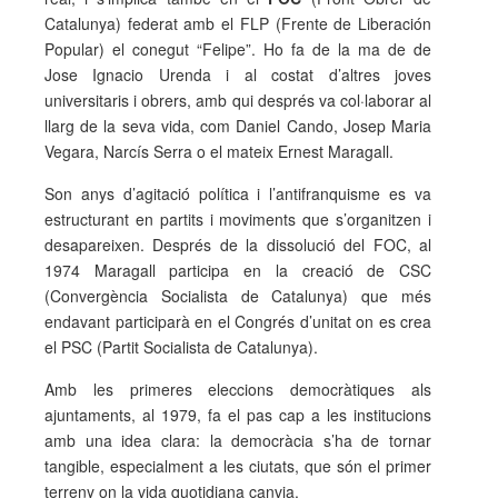
Catalunya) federat amb el FLP (Frente de Liberación
Popular) el conegut “Felipe”. Ho fa de la ma de de
Jose Ignacio Urenda i al costat d’altres joves
universitaris i obrers, amb qui després va col·laborar al
llarg de la seva vida, com Daniel Cando, Josep Maria
Vegara, Narcís Serra o el mateix Ernest Maragall.
Son anys d’agitació política i l’antifranquisme es va
estructurant en partits i moviments que s’organitzen i
desapareixen. Després de la dissolució del FOC, al
1974 Maragall participa en la creació de CSC
(Convergència Socialista de Catalunya) que més
endavant participarà en el Congrés d’unitat on es crea
el PSC (Partit Socialista de Catalunya).
Amb les primeres eleccions democràtiques als
ajuntaments, al 1979, fa el pas cap a les institucions
amb una idea clara: la democràcia s’ha de tornar
tangible, especialment a les ciutats, que són el primer
terreny on la vida quotidiana canvia.