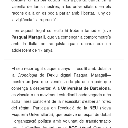
valentia de tants mestres, a les universitats o en els
racons d’allà on es podia parlar amb llibertat, lluny de
la vigilància i la repressió.
I en aquest llegat col·lectiu hi trobem també el jove
Pasqual Maragall
, que va començar a comprometre’s
amb la lluita antifranquista quan encara era un
adolescent de 17 anys.
El seu recorregut d’aquells anys —recollit amb detall a
la
Cronologia
de l’Arxiu digital Pasqual Maragall—
mostra un jove que s’endinsa de ple en un país que
comença a despertar. A la
Universitat de Barcelona
,
es vincula a un moviment estudiantil cada vegada més
actiu i més conscient de la necessitat d’esberlar l’ofec
del règim. Participa en l’evolució de la
NEU
(Nova
Esquerra Universitària), que esdevé un espai de debat
i organització política amb voluntat de transformació
real, i s’implica també en el
FOC
(Front Obrer de