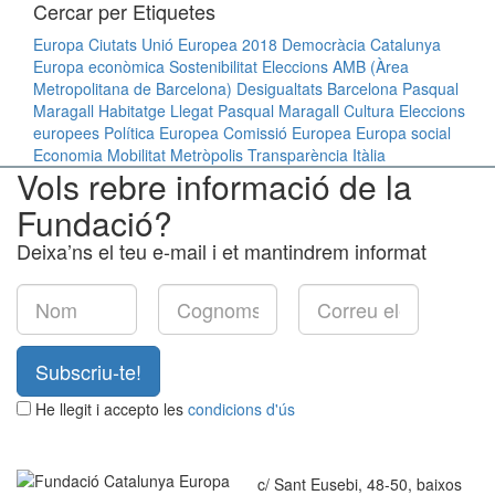
Cercar per Etiquetes
Europa
Ciutats
Unió Europea
2018
Democràcia
Catalunya
Europa econòmica
Sostenibilitat
Eleccions
AMB (Àrea
Metropolitana de Barcelona)
Desigualtats
Barcelona
Pasqual
Maragall
Habitatge
Llegat Pasqual Maragall
Cultura
Eleccions
europees
Política Europea
Comissió Europea
Europa social
Economia
Mobilitat
Metròpolis
Transparència
Itàlia
Vols rebre informació de la
Fundació?
Deixa’ns el teu e-mail i et mantindrem informat
Subscriu-te!
He llegit i accepto les
condicions d'ús
c/ Sant Eusebi, 48-50, baixos