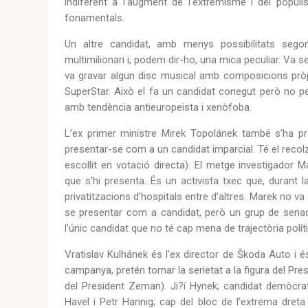
indiferent a l’augment de l’extremisme i del popul
fonamentals.
Un altre candidat, amb menys possibilitats seg
multimilionari i, podem dir-ho, una mica peculiar. Va
va gravar algun disc musical amb composicions pròp
SuperStar. Això el fa un candidat conegut però no pe
amb tendència antieuropeista i xenòfoba.
L’ex primer ministre Mirek Topolánek també s’ha pr
presentar-se com a un candidat imparcial. Té el recol
escollit en votació directa). El metge investigador M
que s’hi presenta. És un activista txec que, durant 
privatitzacions d’hospitals entre d’altres. Marek no v
se presentar com a candidat, però un grup de senador
l’únic candidat que no té cap mena de trajectòria políti
Vratislav Kulhánek és l’ex director de Škoda Auto i és
campanya, pretén tornar la serietat a la figura del P
del President Zeman). Ji?í Hynek; candidat demòcrat
Havel i Petr Hannig; cap del bloc de l’extrema dreta