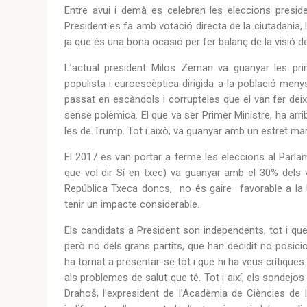
Entre avui i demà es celebren les eleccions preside
President es fa amb votació directa de la ciutadania, l
ja que és una bona ocasió per fer balanç de la visió de
L’actual president Milos Zeman va guanyar les p
populista i euroescèptica dirigida a la població men
passat en escàndols i corrupteles que el van fer deixa
sense polèmica. El que va ser Primer Ministre, ha arri
les de Trump. Tot i això, va guanyar amb un estret mar
El 2017 es van portar a terme les eleccions al Parla
que vol dir Sí en txec) va guanyar amb el 30% dels vo
República Txeca doncs, no és gaire favorable a la 
tenir un impacte considerable.
Els candidats a President son independents, tot i que,
però no dels grans partits, que han decidit no posic
ha tornat a presentar-se tot i que hi ha veus crítiqu
als problemes de salut que té. Tot i així, els sondejos 
Drahoš, l’expresident de l’Acadèmia de Ciències de