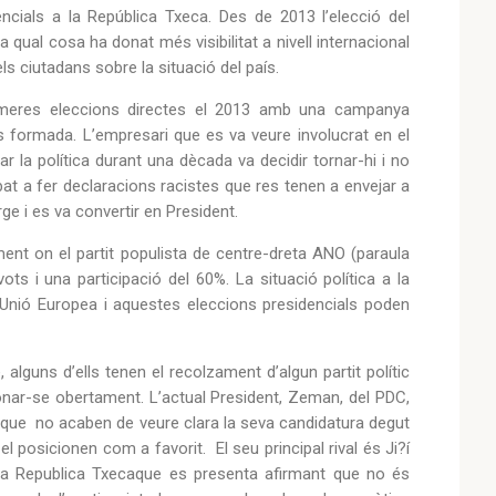
ncials a la República Txeca. Des de 2013 l’elecció del
a qual cosa ha donat més visibilitat a nivell internacional
ls ciutadans sobre la situació del país.
rimeres eleccions directes el 2013 amb una campanya
ys formada. L’empresari que es va veure involucrat en el
r la política durant una dècada va decidir tornar-hi i no
bat a fer declaracions racistes que res tenen a envejar a
ge i es va convertir en President.
ment on el partit populista de centre-dreta ANO (paraula
ts i una participació del 60%. La situació política a la
Unió Europea i aquestes eleccions presidencials poden
 alguns d’ells tenen el recolzament d’algun partit polític
ionar-se obertament. L’actual President, Zeman, del PDC,
es que no acaben de veure clara la seva candidatura degut
el posicionen com a favorit. El seu principal rival és Ji?í
 la Republica Txecaque es presenta afirmant que no és