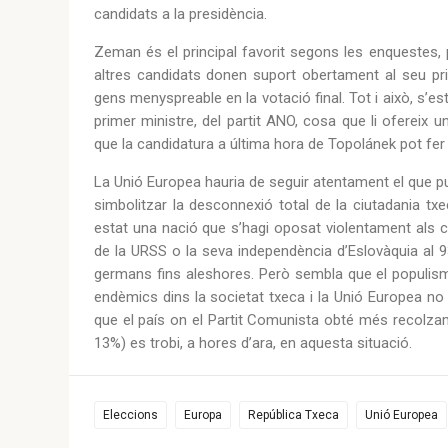
candidats a la presidència.
Zeman és el principal favorit segons les enquestes, 
altres candidats donen suport obertament al seu princ
gens menyspreable en la votació final. Tot i això, s’e
primer ministre, del partit ANO, cosa que li ofereix 
que la candidatura a última hora de Topolánek pot fer v
La Unió Europea hauria de seguir atentament el que p
simbolitzar la desconnexió total de la ciutadania t
estat una nació que s’hagi oposat violentament als ca
de la URSS o la seva independència d’Eslovàquia al 9
germans fins aleshores. Però sembla que el populism
endèmics dins la societat txeca i la Unió Europea no 
que el país on el Partit Comunista obté més recolzam
13%) es trobi, a hores d’ara, en aquesta situació.
Eleccions
Europa
República Txeca
Unió Europea