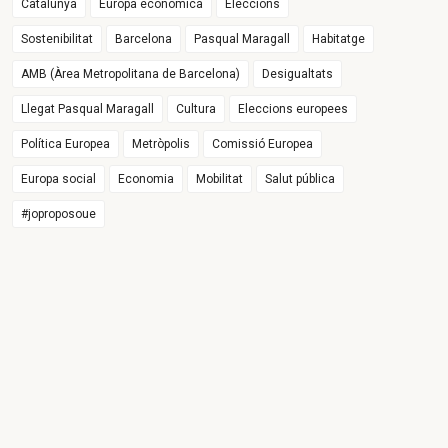
Catalunya
Europa econòmica
Eleccions
Sostenibilitat
Barcelona
Pasqual Maragall
Habitatge
AMB (Àrea Metropolitana de Barcelona)
Desigualtats
Llegat Pasqual Maragall
Cultura
Eleccions europees
Política Europea
Metròpolis
Comissió Europea
Europa social
Economia
Mobilitat
Salut pública
#joproposoue