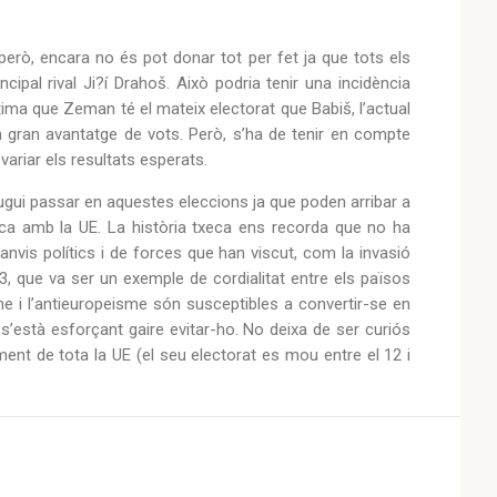
però, encara no és pot donar tot per fet ja que tots els
ipal rival Ji?í Drahoš. Això podria tenir una incidència
stima que Zeman té el mateix electorat que Babiš, l’actual
un gran avantatge de vots. Però, s’ha de tenir en compte
ariar els resultats esperats.
ugui passar en aquestes eleccions ja que poden arribar a
xeca amb la UE. La història txeca ens recorda que no ha
nvis polítics i de forces que han viscut, com la invasió
3, que va ser un exemple de cordialitat entre els països
e i l’antieuropeisme són susceptibles a convertir-se en
s’està esforçant gaire evitar-ho. No deixa de ser curiós
ent de tota la UE (el seu electorat es mou entre el 12 i