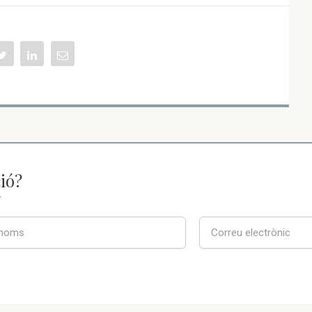
ió?
T