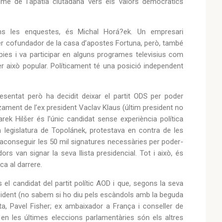
isme de l’apatia ciutadana vers els valors democràtics
ons les enquestes, és Michal Horá?ek. Un empresari
 ser cofundador de la casa d’apostes Fortuna, però, també
ies i va participar en alguns programes televisius com
r això popular. Políticament té una posició independent
esentat però ha decidit deixar el partit ODS per poder
zament de l’ex president Vaclav Klaus (últim president no
arek Hilšer és l’únic candidat sense experiència política
la legislatura de Topolánek, protestava en contra de les
a aconseguir les 50 mil signatures necessàries per poder-
s van signar la seva llista presidencial. Tot i això, és
ca al darrere.
 el candidat del partit polític AOD i que, segons la seva
resident (no sabem si ho diu pels escàndols amb la beguda
a, Pavel Fisher; ex ambaixador a França i conseller de
 en les últimes eleccions parlamentàries són els altres