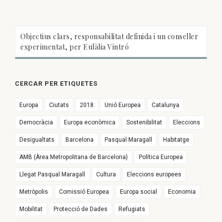
Objectius clars, responsabilitat definida i un conseller
experimentat, per Eulàlia Vintró
CERCAR PER ETIQUETES
Europa
Ciutats
2018
Unió Europea
Catalunya
Democràcia
Europa econòmica
Sostenibilitat
Eleccions
Desigualtats
Barcelona
Pasqual Maragall
Habitatge
AMB (Àrea Metropolitana de Barcelona)
Política Europea
Llegat Pasqual Maragall
Cultura
Eleccions europees
Metròpolis
Comissió Europea
Europa social
Economia
Mobilitat
Protecció de Dades
Refugiats