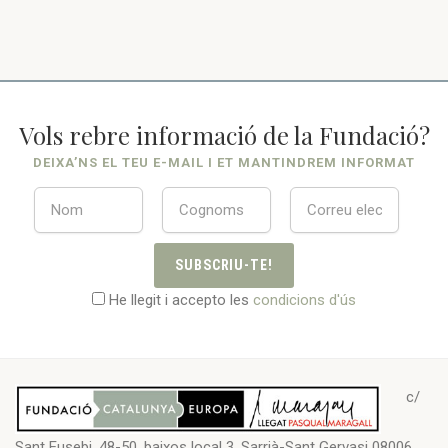
Vols rebre informació de la Fundació?
DEIXA’NS EL TEU E-MAIL I ET MANTINDREM INFORMAT
SUBSCRIU-TE!
He llegit i accepto les
condicions d'ús
c/
Sant Eusebi, 48-50, baixos local 3, Sarrià-Sant Gervasi 08006