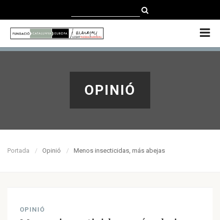
CATALÀ
CASTELLANO
ENGLISH
OPINIÓ
Portada
Opinió
Menos insecticidas, más abejas
OPINIÓ