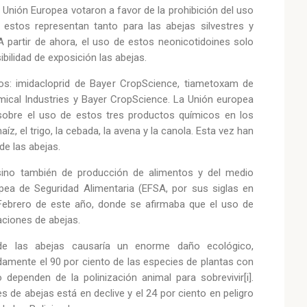
Unión Europea votaron a favor de la prohibición del uso
e estos representan tanto para las abejas silvestres y
A partir de ahora, el uso de estos neonicotidoines solo
bilidad de exposición las abejas.
os: imidacloprid de Bayer CropScience, tiametoxam de
mical Industries y Bayer CropScience. La Unión europea
 sobre el uso de estos tres productos químicos en los
íz, el trigo, la cebada, la avena y la canola. Esta vez han
de las abejas.
 sino también de producción de alimentos y del medio
pea de Seguridad Alimentaria (EFSA, por sus siglas en
n Febrero de este año, donde se afirmaba que el uso de
aciones de abejas.
de las abejas causaría un enorme daño ecológico,
adamente el 90 por ciento de las especies de plantas con
 dependen de la polinización animal para sobrevivir[i].
 de abejas está en declive y el 24 por ciento en peligro