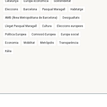
Catalunya
Europa econòmica
Sostenibilitat
Eleccions
Barcelona
Pasqual Maragall
Habitatge
AMB (Àrea Metropolitana de Barcelona)
Desigualtats
Llegat Pasqual Maragall
Cultura
Eleccions europees
Política Europea
Comissió Europea
Europa social
Economia
Mobilitat
Metròpolis
Transparència
Itàlia