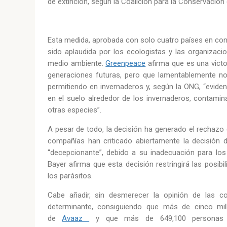
de extinción, según la Coalición para la Conservación 
Esta medida, aprobada con solo cuatro países en con
sido aplaudida por los ecologistas y las organizac
medio ambiente.
Greenpeace
afirma que es una victor
generaciones futuras, pero que lamentablemente no
permitiendo en invernaderos y, según la ONG, “evidenc
en el suelo alrededor de los invernaderos, contam
otras especies”.
A pesar de todo, la decisión ha generado el rechazo
compañías han criticado abiertamente la decisión d
“decepcionante”, debido a su inadecuación para los
Bayer afirma que esta decisión restringirá las posib
los parásitos.
Cabe añadir, sin desmerecer la opinión de las 
determinante, consiguiendo que más de cinco mil
de
Avaaz
y que más de 649,100 personas fir