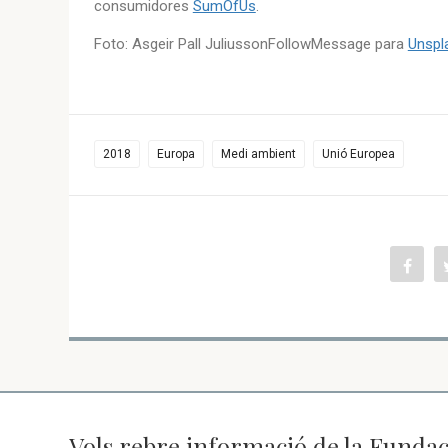
consumidores
SumOfUs
.
Foto: Asgeir Pall JuliussonFollowMessage para
Unspl
2018
Europa
Medi ambient
Unió Europea
Vols rebre informació de la Fundac