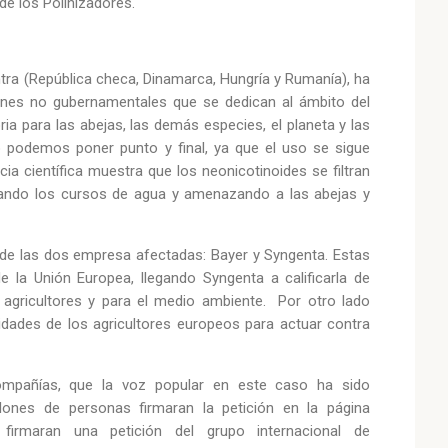
de los Polinizadores.
tra (República checa, Dinamarca, Hungría y Rumanía), ha
iones no gubernamentales que se dedican al ámbito del
ia para las abejas, las demás especies, el planeta y las
 podemos poner punto y final, ya que el uso se sigue
ia científica muestra que los neonicotinoides se filtran
inando los cursos de agua y amenazando a las abejas y
 de las dos empresa afectadas: Bayer y Syngenta. Estas
e la Unión Europea, llegando Syngenta a calificarla de
 agricultores y para el medio ambiente. Por otro lado
ilidades de los agricultores europeos para actuar contra
compañías, que la voz popular en este caso ha sido
lones de personas firmaran la petición en la página
maran una petición del grupo internacional de