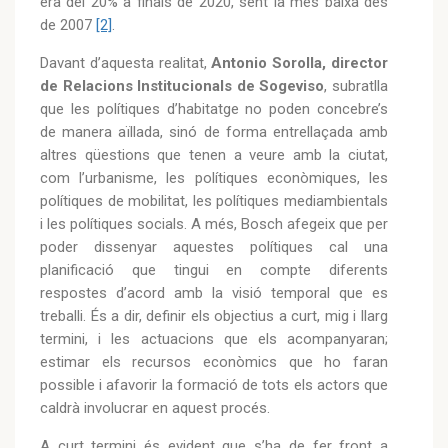
era del 20% a finals de 2020, sent la més baixa des
de 2007
[2]
.
Davant d’aquesta realitat,
Antonio Sorolla, director
de Relacions Institucionals de Sogeviso
, subratlla
que les polítiques d’habitatge no poden concebre’s
de manera aïllada, sinó de forma entrellaçada amb
altres qüestions que tenen a veure amb la ciutat,
com l’urbanisme, les polítiques econòmiques, les
polítiques de mobilitat, les polítiques mediambientals
i les polítiques socials. A més, Bosch afegeix que per
poder dissenyar aquestes polítiques cal una
planificació que tingui en compte diferents
respostes d’acord amb la visió temporal que es
treballi. És a dir, definir els objectius a curt, mig i llarg
termini, i les actuacions que els acompanyaran;
estimar els recursos econòmics que ho faran
possible i afavorir la formació de tots els actors que
caldrà involucrar en aquest procés.
A curt termini és evident que s’ha de fer front a