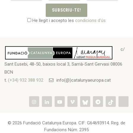
SUBSCRIU-TE!
He llegit i accepto les
condicions d'ús
c/
Sant Eusebi, 48-50, baixos local 3, Sarrià-Sant Gervasi 08006
BCN
t.
(+34) 932 388 932
info(@)catalunyaeuropa.cat
© 2026 Fundació Catalunya Europa. CIF: G64693914. Reg. de
Fundacions Núm. 2395