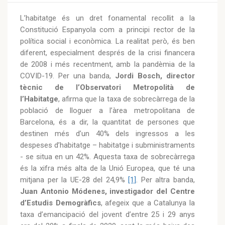
L’habitatge és un dret fonamental recollit a la
Constitució Espanyola com a principi rector de la
política social i econòmica. La realitat però, és ben
diferent, especialment després de la crisi financera
de 2008 i més recentment, amb la pandèmia de la
COVID-19. Per una banda,
Jordi Bosch, director
tècnic de l’Observatori Metropolità de
l’Habitatge
, afirma que la taxa de sobrecàrrega de la
població de lloguer a l’àrea metropolitana de
Barcelona, és a dir, la quantitat de persones que
destinen més d’un 40% dels ingressos a les
despeses d’habitatge – habitatge i subministraments
- se situa en un 42%. Aquesta taxa de sobrecàrrega
és la xifra més alta de la Unió Europea, que té una
mitjana per la UE-28 del 24,9%
[1]
. Per altra banda,
Juan Antonio Módenes, investigador del Centre
d’Estudis Demogràfics
, afegeix que a Catalunya la
taxa d’emancipació del jovent d’entre 25 i 29 anys