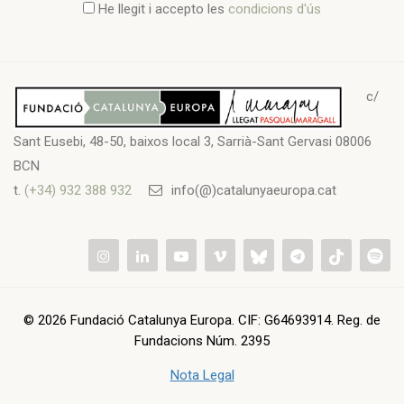
He llegit i accepto les
condicions d'ús
c/
Sant Eusebi, 48-50, baixos local 3, Sarrià-Sant Gervasi 08006
BCN
t.
(+34) 932 388 932
info(@)catalunyaeuropa.cat
© 2026 Fundació Catalunya Europa. CIF: G64693914. Reg. de
Fundacions Núm. 2395
Nota Legal