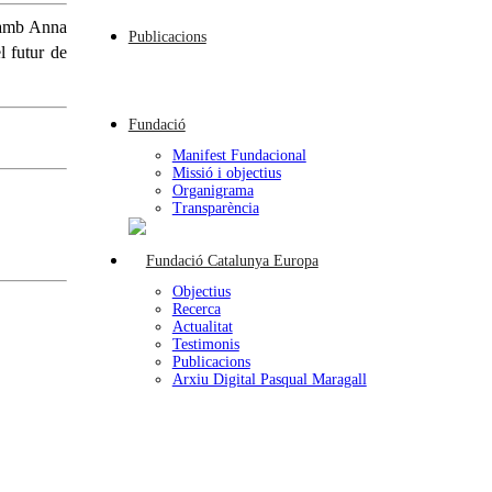
 amb Anna
Publicacions
l futur de
Fundació
Manifest Fundacional
Missió i objectius
Organigrama
Transparència
Objectius
Recerca
Actualitat
Testimonis
Publicacions
Arxiu Digital Pasqual Maragall