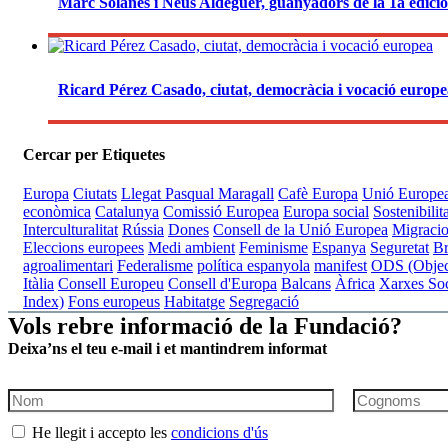
Marc Solanes i Neus Aldeguer, guanyadors de la 1a edici
Ricard Pérez Casado, ciutat, democràcia i vocació europ
Cercar per Etiquetes
Europa
Ciutats
Llegat Pasqual Maragall
Cafè Europa
Unió Europe
econòmica
Catalunya
Comissió Europea
Europa social
Sostenibilit
Interculturalitat
Rússia
Dones
Consell de la Unió Europea
Migraci
Eleccions europees
Medi ambient
Feminisme
Espanya
Seguretat
Br
agroalimentari
Federalisme
política espanyola
manifest
ODS (Object
Itàlia
Consell Europeu
Consell d'Europa
Balcans
Àfrica
Xarxes Soc
Index)
Fons europeus
Habitatge
Segregació
Vols rebre informació de la Fundació?
Deixa’ns el teu e-mail i et mantindrem informat
He llegit i accepto les
condicions d'ús