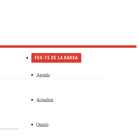
Català
Castellano
English
FES-TE DE LA XARXA
Agenda
Actualitat
Opinió