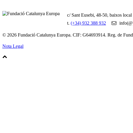
c/ Sant Eusebi, 48-50, baixos loca
t.
(+34) 932 388 932
info(@)
© 2026 Fundació Catalunya Europa. CIF: G64693914. Reg. de Fun
Nota Legal