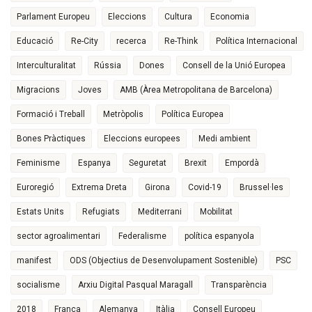
Parlament Europeu
Eleccions
Cultura
Economia
Educació
Re-City
recerca
Re-Think
Política Internacional
Interculturalitat
Rússia
Dones
Consell de la Unió Europea
Migracions
Joves
AMB (Àrea Metropolitana de Barcelona)
Formació i Treball
Metròpolis
Política Europea
Bones Pràctiques
Eleccions europees
Medi ambient
Feminisme
Espanya
Seguretat
Brexit
Empordà
Euroregió
Extrema Dreta
Girona
Covid-19
Brussel·les
Estats Units
Refugiats
Mediterrani
Mobilitat
sector agroalimentari
Federalisme
política espanyola
manifest
ODS (Objectius de Desenvolupament Sostenible)
PSC
socialisme
Arxiu Digital Pasqual Maragall
Transparència
2018
França
Alemanya
Itàlia
Consell Europeu