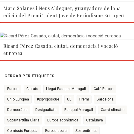
Marc Solanes i Neus Aldeguer, guanyadors de la 1a
edició del Premi Talent Jove de Periodisme Europeu
Ricard Pérez Casado, ciutat, democràcia i vocació
europea
CERCAR PER ETIQUETES
Europa
Ciutats
Llegat Pasqual Maragall
Cafè Europa
Unió Europea
#joproposoue
UE
Premi
Barcelona
Democràcia
Desigualtats
Pasqual Maragall
Canvi climàtic
Sopar-tertúlia Claris
Europa econòmica
Catalunya
Comissió Europea
Europa social
Sostenibilitat