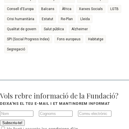
Consell d'Europa
Balcans
Àfrica
Xarxes Socials
LGTB
Crisi humanitària
Estatut
Re-Plan
Lleida
Qualitat de govern
Salut pública
Alzheimer
SPI (Social Progress Index)
Fons europeus
Habitatge
Segregació
Vols rebre informació de la Fundació?
DEIXA’NS EL TEU E-MAIL I ET MANTINDREM INFORMAT
Subscriu-te!