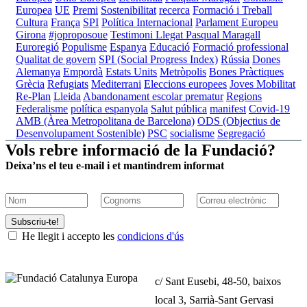
Europea
UE
Premi
Sostenibilitat
recerca
Formació i Treball
Cultura
França
SPI
Política Internacional
Parlament Europeu
Girona
#joproposoue
Testimoni Llegat Pasqual Maragall
Euroregió
Populisme
Espanya
Educació
Formació professional
Qualitat de govern
SPI (Social Progress Index)
Rússia
Dones
Alemanya
Empordà
Estats Units
Metròpolis
Bones Pràctiques
Grècia
Refugiats
Mediterrani
Eleccions europees
Joves
Mobilitat
Re-Plan
Lleida
Abandonament escolar prematur
Regions
Federalisme
política espanyola
Salut pública
manifest
Covid-19
AMB (Àrea Metropolitana de Barcelona)
ODS (Objectius de
Desenvolupament Sostenible)
PSC
socialisme
Segregació
Vols rebre informació de la Fundació?
Deixa’ns el teu e-mail i et mantindrem informat
Subscriu-te!
He llegit i accepto les
condicions d'ús
c/ Sant Eusebi, 48-50, baixos
local 3, Sarrià-Sant Gervasi