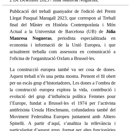
Publicació del treball guanyador de l'edició del Premi
Llegat Pasqual Maragall 2023, que correspon al Treball
final del Màster en Història Contemporània i Món
Actual
a la Universitat de Barcelona (UB) de
Júlia
Manresa Nogueras
, periodista especialitzada en
economia i informació de la Unió Europea, i que
actualment treballa com assessora en comunicació a
l'oficina de l'organització Oxfam a Brussel·les.
La construcció europea també va ser cosa de dones.
Aquest treball n’és una petita mostra. Prenent el fil obert
per un escàs grup d’historiadores, Les dones a l’ombra de
la construcció europea explora la vida, contribució i
evolució del grup d’influència política Femmes pour
l’Europe, fundat a Brussel·les el 1974 per l’activista
antifeixista Ursula Hirschmann, cofundadora també del
Moviment Federalitsa Europeu juntament amb Altiero
Spinelli. A partir d’aquí, s’analitza la rellevància i
particularitat d’aquest grup, format per altes funcionàries