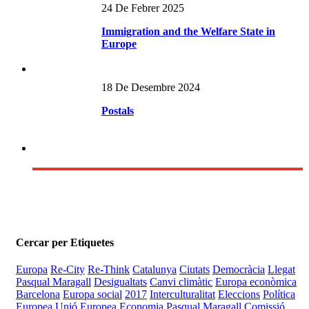
24 De Febrer 2025
Immigration and the Welfare State in
Europe
18 De Desembre 2024
Postals
Cercar per Etiquetes
Europa
Re-City
Re-Think
Catalunya
Ciutats
Democràcia
Llegat
Pasqual Maragall
Desigualtats
Canvi climàtic
Europa econòmica
Barcelona
Europa social
2017
Interculturalitat
Eleccions
Política
Europea
Unió Europea
Economia
Pasqual Maragall
Comissió