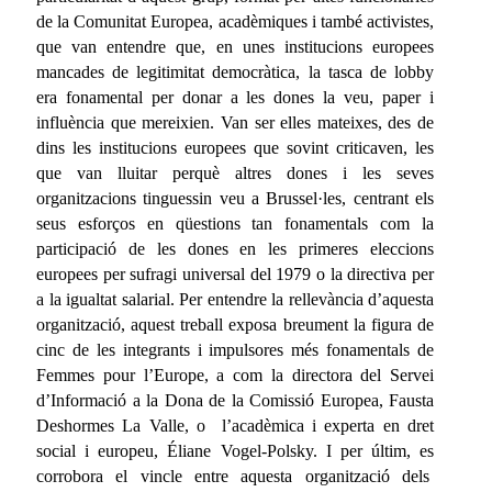
de la Comunitat Europea, acadèmiques i també activistes,
que van entendre que, en unes institucions europees
mancades de legitimitat democràtica, la tasca de lobby
era fonamental per donar a les dones la veu, paper i
influència que mereixien. Van ser elles mateixes, des de
dins les institucions europees que sovint criticaven, les
que van lluitar perquè altres dones i les seves
organitzacions tinguessin veu a Brussel·les, centrant els
seus esforços en qüestions tan fonamentals com la
participació de les dones en les primeres eleccions
europees per sufragi universal del 1979 o la directiva per
a la igualtat salarial. Per entendre la rellevància d’aquesta
organització, aquest treball exposa breument la figura de
cinc de les integrants i impulsores més fonamentals de
Femmes pour l’Europe, a com la directora del Servei
d’Informació a la Dona de la Comissió Europea, Fausta
Deshormes La Valle, o l’acadèmica i experta en dret
social i europeu, Éliane Vogel-Polsky. I per últim, es
corrobora el vincle entre aquesta organització dels