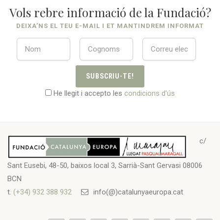
Vols rebre informació de la Fundació?
DEIXA’NS EL TEU E-MAIL I ET MANTINDREM INFORMAT
SUBSCRIU-TE!
He llegit i accepto les
condicions d'ús
c/
Sant Eusebi, 48-50, baixos local 3, Sarrià-Sant Gervasi 08006
BCN
t.
(+34) 932 388 932
info(@)catalunyaeuropa.cat