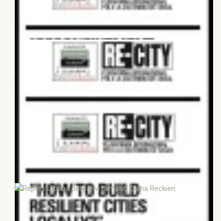
1 DE DESEMBRE 2020
La ciutat i l'experiència de la
diversitat - Daniel Innerarity
1 DE DESEMBRE 2020
Les experiències interculturals de la
RECI i ICI: Resultats i impactes -...
29 D’ABRIL 2020
Reptes urbans pel canvi climàtic.
Diana Reckien
25 DE SETEMBRE 2020
Reconeixement de la diversitat,
interacció i pertinença. Nira Yuval-
Davis