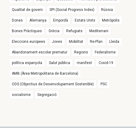
Qualitat de govern
SPI (Social Progress Index)
Rússia
Dones
Alemanya
Empordà
Estats Units
Metròpolis
Bones Pràctiques
Grècia
Refugiats
Mediterrani
Eleccions europees
Joves
Mobilitat
Re-Plan
Lleida
Abandonament escolar prematur
Regions
Federalisme
política espanyola
Salut pública
manifest
Covid-19
AMB (Àrea Metropolitana de Barcelona)
ODS (Objectius de Desenvolupament Sostenible)
PSC
socialisme
Segregació