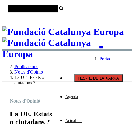
Català
Castellano
English
Portada
Publicacions
Notes d'Opinió
La UE. Estats o
FES-TE DE LA XARXA
ciutadans ?
Agenda
Notes d'Opinió
La UE. Estats
o ciutadans ?
Actualitat