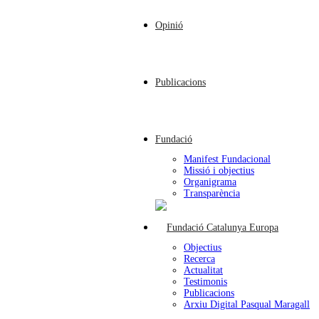
Opinió
Publicacions
Fundació
Manifest Fundacional
Missió i objectius
Organigrama
Transparència
Objectius
Recerca
Actualitat
Testimonis
Publicacions
Arxiu Digital Pasqual Maragall