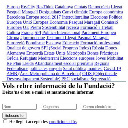
Europa
Re-City
Re-Think
Catalunya
Ciutats
Democràcia
Llegat
Pasqual Maragall
Desigualtats
Canvi climàtic
Europa econòmica
Barcelona
Europa social
2017
Interculturalitat
Eleccions
Política
Europea
Unió Europea
Economia
Pasqual Maragall
Comissió
Europea
UE
Premi
Sostenibilitat
recerca
Formació i Treball
Cultura
França
SPI
Política Internacional
Parlament Europeu
Girona
#joproposoue
Testimoni Llegat Pasqual Maragall
Euroregió
Populisme
Espanya
Educació
Formació professional
Qualitat de govern
SPI (Social Progress Index)
Rússia
Dones
Alemanya
Empordà
Estats Units
Metròpolis
Bones Pràctiques
Grècia
Refugiats
Mediterrani
Eleccions europees
Joves
Mobilitat
Re-Plan
Lleida
Abandonament escolar prematur
Regions
Federalisme
política espanyola
Salut pública
manifest
Covid-19
AMB (Àrea Metropolitana de Barcelona)
ODS (Objectius de
Desenvolupament Sostenible)
PSC
socialisme
Segregació
Vols rebre informació de la Fundació?
Deixa’ns el teu e-mail i et mantindrem informat
Subscriu-te!
He llegit i accepto les
condicions d'ús