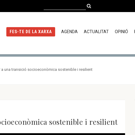
AGENDA
ACTUALITAT
OPINIÓ
FES-TE DE LA XARXA
a una transició socioeconòmica sostenible i resilient
ocioeconòmica sostenible i resilient