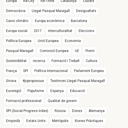
Europa
Re-City
Re-Think
Catalunya
Ciutats
Democràcia
Llegat Pasqual Maragall
Desigualtats
Canvi climàtic
Europa econòmica
Barcelona
Europa social
2017
Interculturalitat
Eleccions
Política Europea
Unió Europea
Economia
Pasqual Maragall
Comissió Europea
UE
Premi
Sostenibilitat
recerca
Formació i Treball
Cultura
França
SPI
Política Internacional
Parlament Europeu
Girona
#joproposoue
Testimoni Llegat Pasqual Maragall
Euroregió
Populisme
Espanya
Educació
Formació professional
Qualitat de govern
SPI (Social Progress Index)
Rússia
Dones
Alemanya
Empordà
Estats Units
Metròpolis
Bones Pràctiques