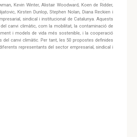
Newman, Kevin Winter, Alistair Woodward, Koen de Ridder,
atovic, Kirsten Dunlop, Stephen Nolan, Diana Reckien i
resarial, sindical i institucional de Catalunya. Aquests
del canvi climàtic, com la mobilitat, la contaminació de
nançament i models de vida més sostenible, i la cooperació
es del canvi climàtic. Per tant, les 50 propostes definides
ferents representants del sector empresarial, sindical i