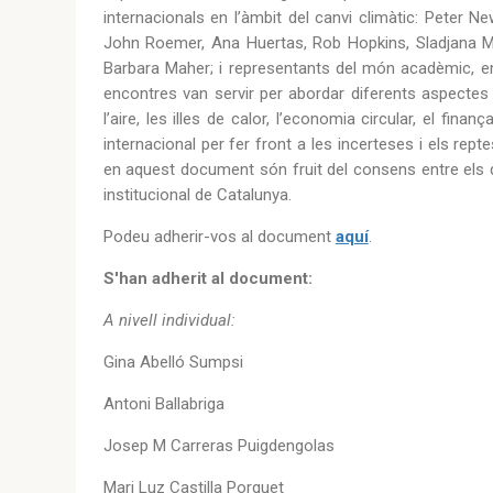
internacionals en l’àmbit del canvi climàtic: Peter 
John Roemer, Ana Huertas, Rob Hopkins, Sladjana Mij
Barbara Maher; i representants del món acadèmic, emp
encontres van servir per abordar diferents aspectes 
l’aire, les illes de calor, l’economia circular, el fi
internacional per fer front a les incerteses i els rept
en aquest document són fruit del consens entre els di
institucional de Catalunya.
Podeu adherir-vos al document
aquí
.
S'han adherit al document:
A nivell individual:
Gina Abelló Sumpsi
Antoni Ballabriga
Josep M Carreras Puigdengolas
Mari Luz Castilla Porquet