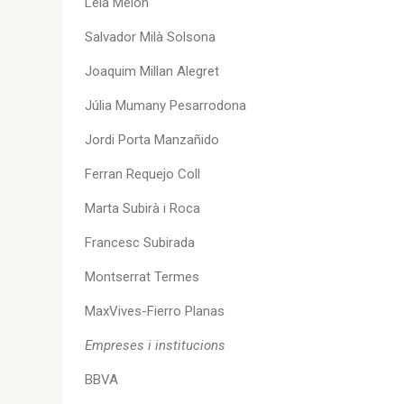
Lela Mélon
Salvador Milà Solsona
Joaquim Millan Alegret
Júlia Mumany Pesarrodona
Jordi Porta Manzañido
Ferran Requejo Coll
Marta Subirà i Roca
Francesc Subirada
Montserrat Termes
MaxVives-Fierro Planas
Empreses i institucions
BBVA