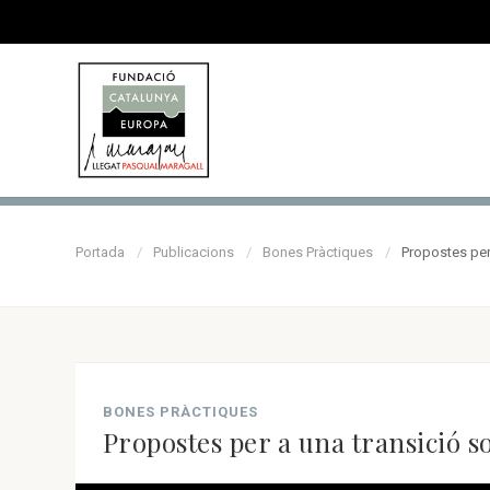
Portada
Publicacions
Bones Pràctiques
Propostes per 
BONES PRÀCTIQUES
Propostes per a una transició s