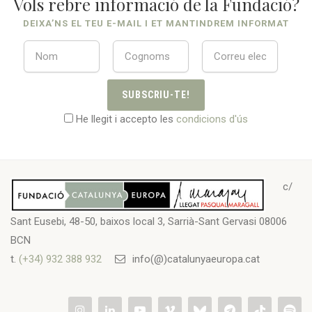
Vols rebre informació de la Fundació?
DEIXA’NS EL TEU E-MAIL I ET MANTINDREM INFORMAT
SUBSCRIU-TE!
He llegit i accepto les
condicions d'ús
c/
Sant Eusebi, 48-50, baixos local 3, Sarrià-Sant Gervasi 08006
BCN
t.
(+34) 932 388 932
info(@)catalunyaeuropa.cat