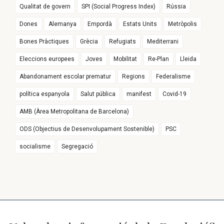
Qualitat de govern
SPI (Social Progress Index)
Rússia
Dones
Alemanya
Empordà
Estats Units
Metròpolis
Bones Pràctiques
Grècia
Refugiats
Mediterrani
Eleccions europees
Joves
Mobilitat
Re-Plan
Lleida
Abandonament escolar prematur
Regions
Federalisme
política espanyola
Salut pública
manifest
Covid-19
AMB (Àrea Metropolitana de Barcelona)
ODS (Objectius de Desenvolupament Sostenible)
PSC
socialisme
Segregació