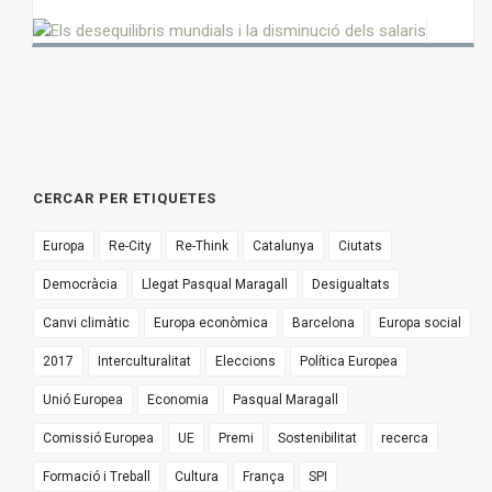
CERCAR PER ETIQUETES
Europa
Re-City
Re-Think
Catalunya
Ciutats
Democràcia
Llegat Pasqual Maragall
Desigualtats
Canvi climàtic
Europa econòmica
Barcelona
Europa social
2017
Interculturalitat
Eleccions
Política Europea
Unió Europea
Economia
Pasqual Maragall
Comissió Europea
UE
Premi
Sostenibilitat
recerca
Formació i Treball
Cultura
França
SPI