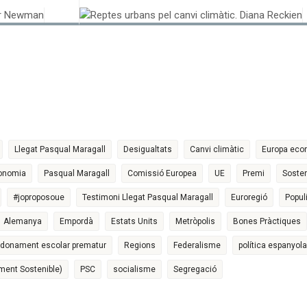
Llegat Pasqual Maragall
Desigualtats
Canvi climàtic
Europa eco
onomia
Pasqual Maragall
Comissió Europea
UE
Premi
Sosteni
#joproposoue
Testimoni Llegat Pasqual Maragall
Euroregió
Popu
Alemanya
Empordà
Estats Units
Metròpolis
Bones Pràctiques
donament escolar prematur
Regions
Federalisme
política espanyola
ment Sostenible)
PSC
socialisme
Segregació