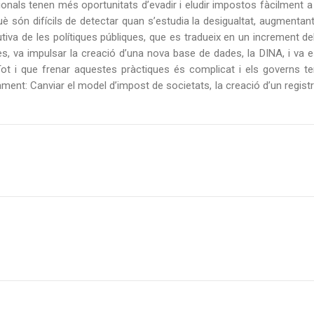
acionals tenen més oportunitats d’evadir i eludir impostos fàcilment 
 són difícils de detectar quan s’estudia la desigualtat, augmentant e
butiva de les polítiques públiques, que es tradueix en un increment d
va impulsar la creació d’una nova base de dades, la DINA, i va es
s. Tot i que frenar aquestes pràctiques és complicat i els governs 
ament: Canviar el model d’impost de societats, la creació d’un registre
L'EVASIÓ DE CAPITALS?" AMB GABRIEL ZUCMAN