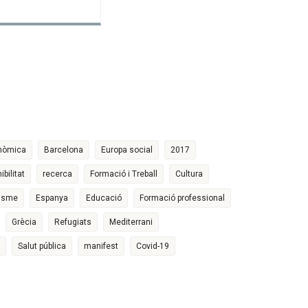
nòmica
Barcelona
Europa social
2017
bilitat
recerca
Formació i Treball
Cultura
lisme
Espanya
Educació
Formació professional
Grècia
Refugiats
Mediterrani
Salut pública
manifest
Covid-19