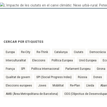
CERCAR PER ETIQUETES
Europa
Re-City
Re-Think
Catalunya
Ciutats
Democràcia
Interculturalitat
Eleccions
Política Europea
Unió Europea
Ec
França
SPI
Política Internacional
Parlament Europeu
Girona
Qualitat de govern
SPI (Social Progress Index)
Rússia
Dones
Eleccions europees
Joves
Mobilitat
Re-Plan
Lleida
Aban
AMB (Àrea Metropolitana de Barcelona)
ODS (Objectius de Desenvolupa