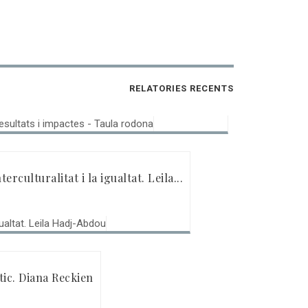
 de la RECI i ICI: Resultats i impactes -...
RELATORIES RECENTS
erculturalitat i la igualtat. Leila...
tic. Diana Reckien