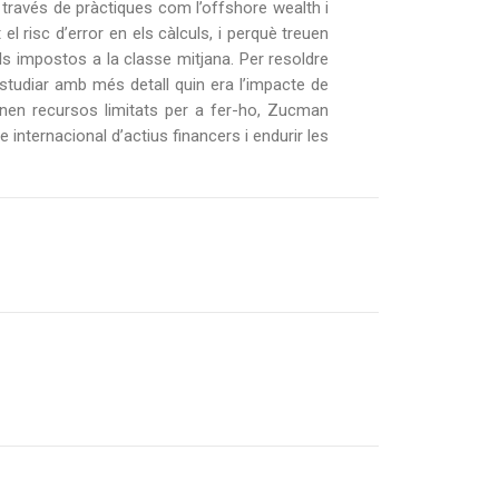
a través de pràctiques com l’offshore wealth i
l risc d’error en els càlculs, i perquè treuen
els impostos a la classe mitjana. Per resoldre
tudiar amb més detall quin era l’impacte de
tenen recursos limitats per a fer-ho, Zucman
 internacional d’actius financers i endurir les