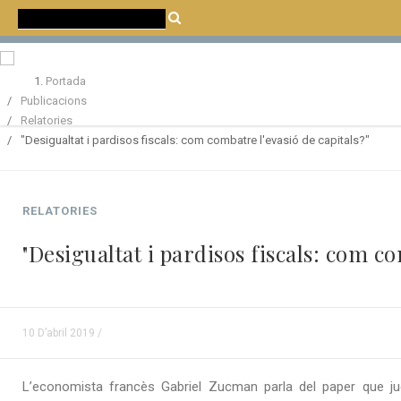
Portada
Publicacions
Relatories
"Desigualtat i pardisos fiscals: com combatre l'evasió de capitals?"
RELATORIES
"Desigualtat i pardisos fiscals: com co
10 D’abril 2019 /
L’economista francès Gabriel Zucman parla del paper que jug