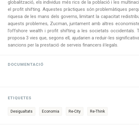
globalització, els individus més rics de la població i les multin
el profit shifting. Aquestes pràctiques són problemàtiques perquè
riquesa de les mans dels governs, limitant la capacitat redistri
aquests problemes, Zucman, juntament amb altres economistes, 
l’offshore wealth i profit shifting a les societats occidental
proposa 3 vies que, segons ell, ajudarien a reduir-les significativ
sancions per la prestació de serveis financers il·legals.
DOCUMENTACIÓ
"DESIGUALTATS I PARADISOS FISCALS: COM COMBATRE 
ETIQUETES
Desigualtats
Economia
Re-City
Re-Think