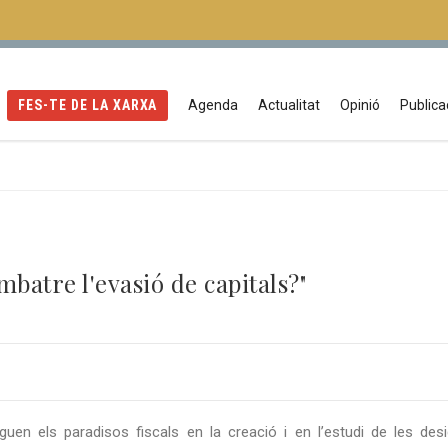
FES-TE DE LA XARXA
Agenda
Actualitat
Opinió
Publica
mbatre l'evasió de capitals?"
uen els paradisos fiscals en la creació i en l’estudi de les de