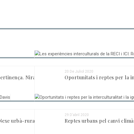
1 De Desembre 2020
niel Innerarity
Les experiències interculturals
20 De Juliol 2020
pertinença. Nira Yuval-Davis
Oportunitats i reptes per la int
29 D’abril 2020
 Nexe urbà-rural. Peter...
Reptes urbans pel canvi climà