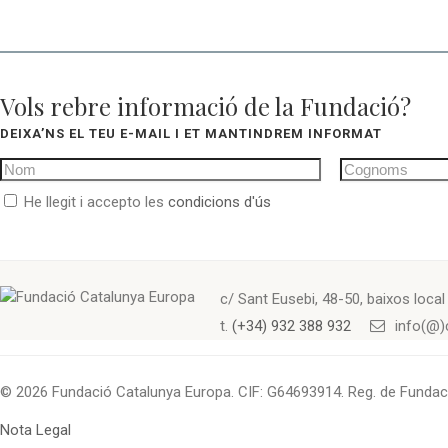
Vols rebre informació de la Fundació?
DEIXA’NS EL TEU E-MAIL I ET MANTINDREM INFORMAT
He llegit i accepto les
condicions d'ús
c/ Sant Eusebi, 48-50, baixos loca
t.
(+34) 932 388 932
info(@)
© 2026 Fundació Catalunya Europa. CIF: G64693914. Reg. de Funda
Nota Legal