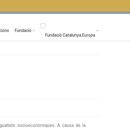
CATALÀ
CASTELLANO
ENGLISH
cions
Fundació
sigualtats socioeconòmiques. A causa de la