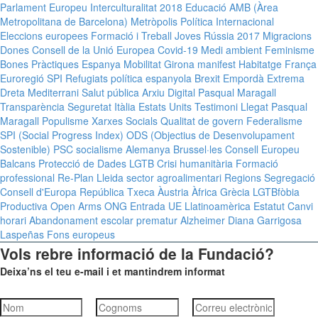
Parlament Europeu
Interculturalitat
2018
Educació
AMB (Àrea
Metropolitana de Barcelona)
Metròpolis
Política Internacional
Eleccions europees
Formació i Treball
Joves
Rússia
2017
Migracions
Dones
Consell de la Unió Europea
Covid-19
Medi ambient
Feminisme
Bones Pràctiques
Espanya
Mobilitat
Girona
manifest
Habitatge
França
Euroregió
SPI
Refugiats
política espanyola
Brexit
Empordà
Extrema
Dreta
Mediterrani
Salut pública
Arxiu Digital Pasqual Maragall
Transparència
Seguretat
Itàlia
Estats Units
Testimoni Llegat Pasqual
Maragall
Populisme
Xarxes Socials
Qualitat de govern
Federalisme
SPI (Social Progress Index)
ODS (Objectius de Desenvolupament
Sostenible)
PSC
socialisme
Alemanya
Brussel·les
Consell Europeu
Balcans
Protecció de Dades
LGTB
Crisi humanitària
Formació
professional
Re-Plan
Lleida
sector agroalimentari
Regions
Segregació
Consell d'Europa
República Txeca
Àustria
Àfrica
Grècia
LGTBfòbia
Productiva Open Arms
ONG
Entrada UE
Llatinoamèrica
Estatut
Canvi
horari
Abandonament escolar prematur
Alzheimer
Diana Garrigosa
Laspeñas
Fons europeus
Vols rebre informació de la Fundació?
Deixa’ns el teu e-mail i et mantindrem informat