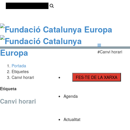
Català
Castellano
English
#Canvi horari
Portada
Etiquetes
Canvi horari
FES-TE DE LA XARXA
Etiqueta
Agenda
Canvi horari
Actualitat