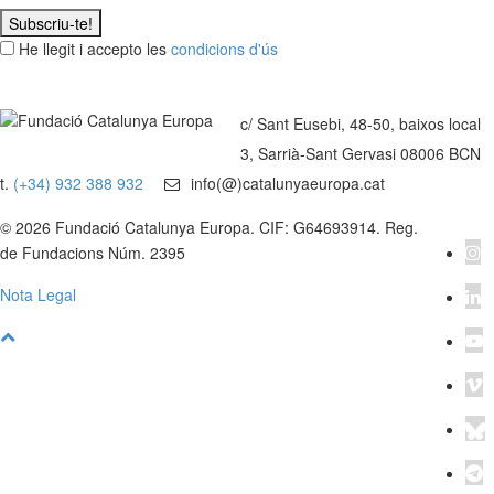
Subscriu-te!
He llegit i accepto les
condicions d'ús
c/ Sant Eusebi, 48-50, baixos local
3, Sarrià-Sant Gervasi 08006 BCN
t.
(+34) 932 388 932
info(@)catalunyaeuropa.cat
© 2026 Fundació Catalunya Europa. CIF: G64693914. Reg.
de Fundacions Núm. 2395
Nota Legal