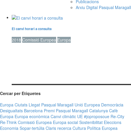
Publicacions
Arxiu Digital Pasqual Maragall
El canvi horari a consulta
2018
Comissió Europea
Europa
Canvi horari
Cercar per Etiquetes
Europa
Ciutats
Llegat Pasqual Maragall
Unió Europea
Democràcia
Desigualtats
Barcelona
Premi
Pasqual Maragall
Catalunya
Cafè
Europa
Europa econòmica
Canvi climàtic
UE
#joproposoue
Re-City
Re-Think
Comissió Europea
Europa social
Sostenibilitat
Eleccions
Economia
Sopar-tertúlia Claris
recerca
Cultura
Política Europea