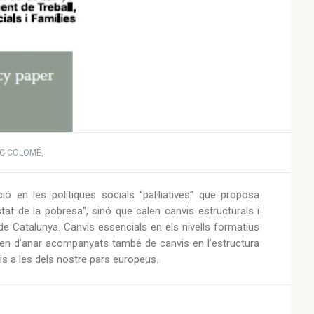
SC COLOMÉ,
ó en les polítiques socials “pal·liatives” que proposa
stat de la pobresa“, sinó que calen canvis estructurals i
de Catalunya. Canvis essencials en els nivells formatius
urien d’anar acompanyats també de canvis en l’estructura
is a les dels nostre pars europeus.