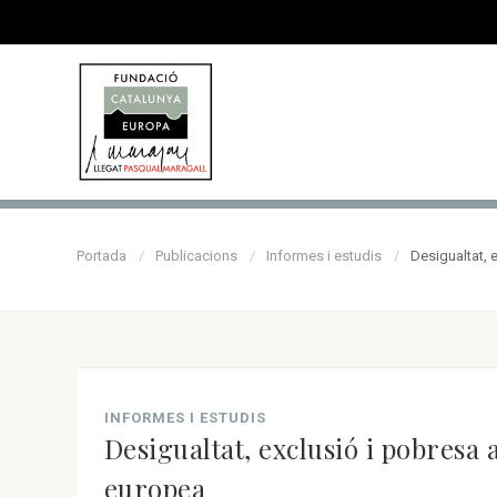
Portada
Publicacions
Informes i estudis
Desigualtat, 
INFORMES I ESTUDIS
Desigualtat, exclusió i pobresa 
europea