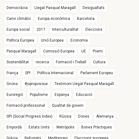
Democràcia
Llegat Pasqual Maragall
Desigualtats
Canvi climàtic
Europa econòmica
Barcelona
Europa social
2017
Interculturalitat
Eleccions
Política Europea
Unió Europea
Economia
Pasqual Maragall
Comissió Europea
UE
Premi
Sostenibilitat
recerca
Formació i Treball
Cultura
França
SPI
Política Internacional
Parlament Europeu
Girona
#joproposoue
Testimoni Llegat Pasqual Maragall
Euroregió
Populisme
Espanya
Educació
Formació professional
Qualitat de govern
SPI (Social Progress Index)
Rússia
Dones
Alemanya
Empordà
Estats Units
Metròpolis
Bones Pràctiques
Grècia
Refugiats
Mediterrani
Eleccions europees