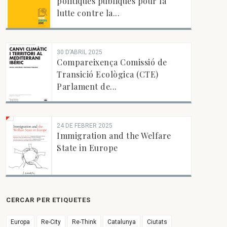
politiques publiques pour la
lutte contre la...
30 D’ABRIL 2025
Compareixença Comissió de
Transició Ecològica (CTE)
Parlament de...
24 DE FEBRER 2025
Immigration and the Welfare
State in Europe
CERCAR PER ETIQUETES
Europa
Re-City
Re-Think
Catalunya
Ciutats