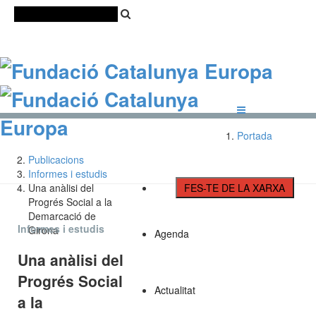
Català
Castellano
English
Portada
Publicacions
Informes i estudis
Una anàlisi del
FES-TE DE LA XARXA
Progrés Social a la
Demarcació de
Informes i estudis
Girona
Agenda
Una anàlisi del
Progrés Social
Actualitat
a la