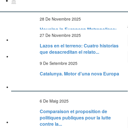
28 De Novembre 2025
Informes i estudis RECENTS
Housing in European Metropolises:
Supply dynamics and planning
27 De Novembre 2025
frameworks...
Lazos en el terreno: Cuatro historias
que desacreditan el relato...
9 De Setembre 2025
Catalunya. Motor d'una nova Europa
6 De Maig 2025
Comparaison et proposition de
politiques publiques pour la lutte
contre la...