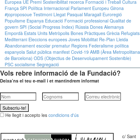
Europea
UE
Premi
Sostenibilitat
recerca
Formació i Treball
Cultura
França
SPI
Política Internacional
Parlament Europeu
Girona
#joproposoue
Testimoni Llegat Pasqual Maragall
Euroregió
Populisme
Espanya
Educació
Formació professional
Qualitat de
govern
SPI (Social Progress Index)
Rússia
Dones
Alemanya
Empordà
Estats Units
Metròpolis
Bones Pràctiques
Grècia
Refugiats
Mediterrani
Eleccions europees
Joves
Mobilitat
Re-Plan
Lleida
Abandonament escolar prematur
Regions
Federalisme
política
espanyola
Salut pública
manifest
Covid-19
AMB (Àrea Metropolitana
de Barcelona)
ODS (Objectius de Desenvolupament Sostenible)
PSC
socialisme
Segregació
Vols rebre informació de la Fundació?
Deixa’ns el teu e-mail i et mantindrem informat
Subscriu-te!
He llegit i accepto les
condicions d'ús
c/ Sant