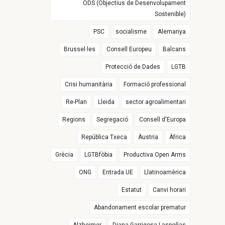
ODS (Objectius de Desenvolupament
Sostenible)
PSC
socialisme
Alemanya
Brussel·les
Consell Europeu
Balcans
Protecció de Dades
LGTB
Crisi humanitària
Formació professional
Re-Plan
Lleida
sector agroalimentari
Regions
Segregació
Consell d'Europa
República Txeca
Àustria
Àfrica
Grècia
LGTBfòbia
Productiva Open Arms
ONG
Entrada UE
Llatinoamèrica
Estatut
Canvi horari
Abandonament escolar prematur