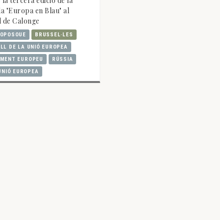
 la tercera edició de la
a "Europa en Blau" al
l de Calonge
ROPOSOUE
BRUSSEL·LES
LL DE LA UNIÓ EUROPEA
MENT EUROPEU
RÚSSIA
UNIÓ EUROPEA