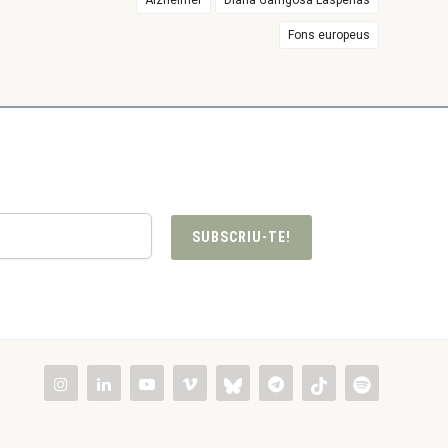
Alzheimer
Diana Garrigosa Laspeñas
Fons europeus
SUBSCRIU-TE!