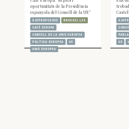
Cafè Europa: "Reptes i
Èxit de
oportunitats de la Presidència
trobad
espanyola del Consell de la UE"
Castel
#JOPROPOSOUE
BRUSSEL·LES
#JOP
CAFÈ EUROPA
CONSE
CONSELL DE LA UNIÓ EUROPEA
PARLA
POLÍTICA EUROPEA
UE
UE
UNIÓ EUROPEA