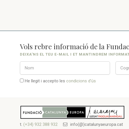
Vols rebre informació de la Fundac
DEIXA’NS EL TEU E-MAIL I ET MANTINDREM INFORMA
He llegit i accepto les
condicions d'ús
t.
(+34) 932 388 932
info(@)catalunyaeuropa.cat