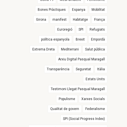
Bones Pràctiques
Espanya
Mobilitat
Girona
manifest
Habitatge
França
Euroregió
SPI
Refugiats
política espanyola
Brexit
Empordà
Extrema Dreta
Mediterrani
Salut pública
Arxiu Digital Pasqual Maragall
Transparència
Seguretat
Itàlia
Estats Units
Testimoni Llegat Pasqual Maragall
Populisme
Xarxes Socials
Qualitat de govern
Federalisme
SPI (Social Progress Index)