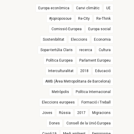
Europa econòmica
Canvi climàtic
UE
#joproposoue
Re-City
Re-Think
Comissió Europea
Europa social
Sostenibilitat
Eleccions
Economia
Sopar-tertúlia Claris
recerca
Cultura
Política Europea
Parlament Europeu
Interculturalitat
2018
Educació
AMB (Àrea Metropolitana de Barcelona)
Metròpolis
Política Internacional
Eleccions europees
Formació i Treball
Joves
Rússia
2017
Migracions
Dones
Consell de la Unió Europea
Covid-19
Medi ambient
Feminisme