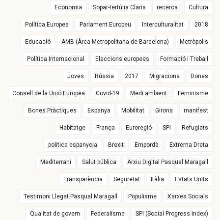
Economia
Sopar-tertúlia Claris
recerca
Cultura
Política Europea
Parlament Europeu
Interculturalitat
2018
Educació
AMB (Àrea Metropolitana de Barcelona)
Metròpolis
Política Internacional
Eleccions europees
Formació i Treball
Joves
Rússia
2017
Migracions
Dones
Consell de la Unió Europea
Covid-19
Medi ambient
Feminisme
Bones Pràctiques
Espanya
Mobilitat
Girona
manifest
Habitatge
França
Euroregió
SPI
Refugiats
política espanyola
Brexit
Empordà
Extrema Dreta
Mediterrani
Salut pública
Arxiu Digital Pasqual Maragall
Transparència
Seguretat
Itàlia
Estats Units
Testimoni Llegat Pasqual Maragall
Populisme
Xarxes Socials
Qualitat de govern
Federalisme
SPI (Social Progress Index)