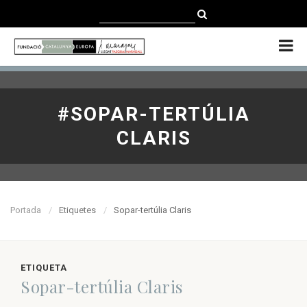
CATALÀ
CASTELLANO
ENGLISH
#SOPAR-TERTÚLIA
CLARIS
Portada
Etiquetes
Sopar-tertúlia Claris
ETIQUETA
Sopar-tertúlia Claris