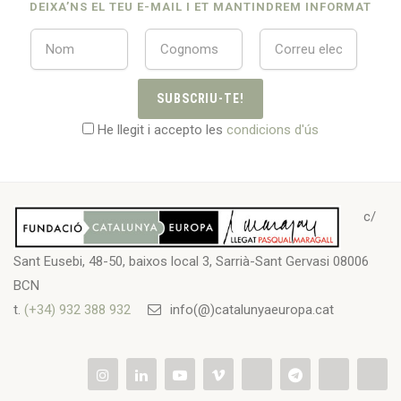
DEIXA’NS EL TEU E-MAIL I ET MANTINDREM INFORMAT
SUBSCRIU-TE!
He llegit i accepto les
condicions d'ús
c/
Sant Eusebi, 48-50, baixos local 3, Sarrià-Sant Gervasi 08006
BCN
t.
(+34) 932 388 932
info(@)catalunyaeuropa.cat