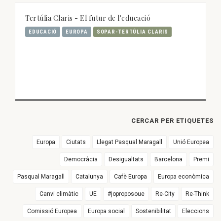
Tertúlia Claris - El futur de l'educació
EDUCACIÓ
EUROPA
SOPAR-TERTÚLIA CLARIS
CERCAR PER ETIQUETES
Europa
Ciutats
Llegat Pasqual Maragall
Unió Europea
Democràcia
Desigualtats
Barcelona
Premi
Pasqual Maragall
Catalunya
Cafè Europa
Europa econòmica
Canvi climàtic
UE
#joproposoue
Re-City
Re-Think
Comissió Europea
Europa social
Sostenibilitat
Eleccions