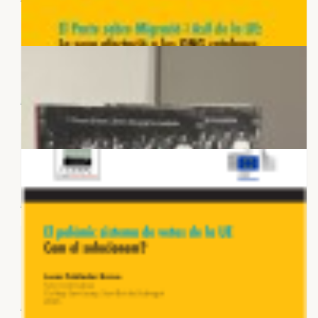
18 DE MAIG 2026
Entre expectatives i realitats: la Unió
Europea davant els grans...
18 DE MAIG 2026
La defensa d'Europa en un nou
ordre mundial - El camí cap a una
sobirania...
18 DE MAIG 2026
El Pacte sobre Migració i Asil de la
CERCAR PER ETIQUETES
UE: la seva afectació a les ONG...
Europa
Re-City
Re-Think
Catalunya
Ciutats