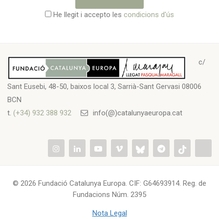
He llegit i accepto les
condicions d'ús
c/
Sant Eusebi, 48-50, baixos local 3, Sarrià-Sant Gervasi 08006
BCN
t.
(+34) 932 388 932
info(@)catalunyaeuropa.cat
© 2026 Fundació Catalunya Europa. CIF: G64693914. Reg. de
Fundacions Núm. 2395
Nota Legal